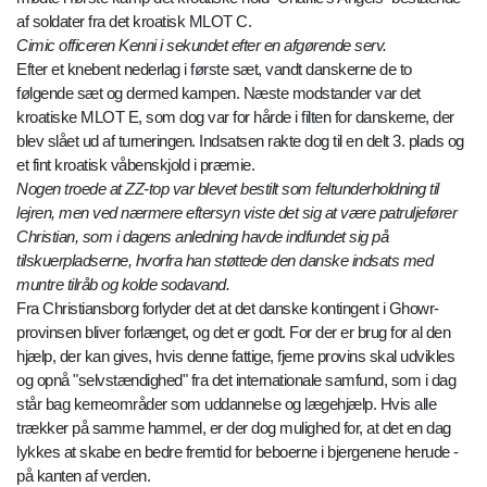
af soldater fra det kroatisk MLOT C.
Cimic officeren Kenni i sekundet efter en afgørende serv.
Efter et knebent nederlag i første sæt, vandt danskerne de to
følgende sæt og dermed kampen. Næste modstander var det
kroatiske MLOT E, som dog var for hårde i filten for danskerne, der
blev slået ud af turneringen. Indsatsen rakte dog til en delt 3. plads og
et fint kroatisk våbenskjold i præmie.
Nogen troede at ZZ-top var blevet bestilt som feltunderholdning til
lejren, men ved nærmere eftersyn viste det sig at være patruljefører
Christian, som i dagens anledning havde indfundet sig på
tilskuerpladserne, hvorfra han støttede den danske indsats med
muntre tilråb og kolde sodavand.
Fra Christiansborg forlyder det at det danske kontingent i Ghowr-
provinsen bliver forlænget, og det er godt. For der er brug for al den
hjælp, der kan gives, hvis denne fattige, fjerne provins skal udvikles
og opnå "selvstændighed" fra det internationale samfund, som i dag
står bag kerneområder som uddannelse og lægehjælp. Hvis alle
trækker på samme hammel, er der dog mulighed for, at det en dag
lykkes at skabe en bedre fremtid for beboerne i bjergenene herude -
på kanten af verden.