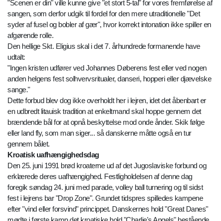
"Scenen er din" ville kunne give "et stort 5-tal" for vores fremførelse af
sangen, som derfor udgik til fordel for den mere utraditionelle "Det
syder af fusel og bobler af gær", hvor korrekt intonation ikke spiller en
afgørende rolle.
Den hellige Skt. Eligius skal i det 7. århundrede formanende have
udtalt:
"Ingen kristen udfører ved Johannes Døberens fest eller ved nogen
anden helgens fest solhvervsritualer, danseri, hopperi eller djævelske
sange."
Dette forbud blev dog ikke overholdt her i lejren, idet det åbenbart er
en udbredt litauisk tradition at enkeltmand skal hoppe gennem det
brændende bål for at opnå beskyttelse mod onde ånder. Skik følge
eller land fly, som man siger... så danskerne måtte også en tur
gennem bålet.
Kroatisk uafhængighedsdag
Den 25. juni 1991 brød kroaterne ud af det Jugoslaviske forbund og
erklærede deres uafhængighed. Festligholdelsen af denne dag
foregik søndag 24. juni med parade, volley ball turnering og til sidst
fest i lejrens bar "Drop Zone". Grundet tidspres spilledes kampene
efter "vind eller forsvind" princippet. Danskernes hold "Great Danes"
mødte i første kamp det kroatiske hold "Charlie's Angels" bestående