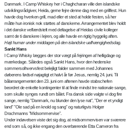
Danmark. I Camp Whiskey her i Chaghcharan ville den islandske
udviklingsrådgiver, Heida, gerne fejre denne dag med en grillfest. Hun
havde dog hverken grill, mad eller et sted at holde festen, så her
måtte hun ironisk nok støttes af danskerne. Arrangementet blev holdt
i det danske velfærdstelt med deltagelse af Heidas civile kolleger
samt de ti danskere i lejren, og alle havde en rigtig hyggelig aften.
Højt humør under middagen på den islandske uafhængighedsdag.
Sankt Hans
I Camp Whisky lægges der stor vægt på fejringen af helligdage og
mærkedage. Således også Sankt Hans, hvor den hedenske
sommersolhvervsfest belejligt falder sammen med Johannes
døberens fødsel nøjagtigt et halvt år før Jesus, nemlig 24. juni. Til
bålarrangementet den 23. juni om aftenen havde stabschefen
beordret de enkelte kontingenter til at finde mindst tre nationale sange,
som skulle synges rundt om bålet. Fra dansk side valgte vi dog fire
sange, nemlig "Danmark, nu blunder den lyse nat", "Der er et yndigt
land" "Ole sad på en knold og sang" og naturligvis Holger
Drachmanns "Midsommervise".
Under indøvelsen viste det sig dog, at midsommervisen var sværere
end som så, og ikke engang den overbærende Etta Cameron fra