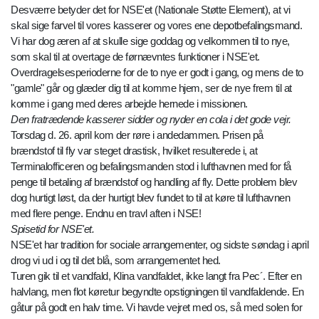
Desværre betyder det for NSE'et (Nationale Støtte Element), at vi
skal sige farvel til vores kasserer og vores ene depotbefalingsmand.
Vi har dog æren af at skulle sige goddag og velkommen til to nye,
som skal til at overtage de førnævntes funktioner i NSE'et.
Overdragelsesperioderne for de to nye er godt i gang, og mens de to
"gamle" går og glæder dig til at komme hjem, ser de nye frem til at
komme i gang med deres arbejde hernede i missionen.
Den fratrædende kasserer sidder og nyder en cola i det gode vejr.
Torsdag d. 26. april kom der røre i andedammen. Prisen på
brændstof til fly var steget drastisk, hvilket resulterede i, at
Terminalofficeren og befalingsmanden stod i lufthavnen med for få
penge til betaling af brændstof og handling af fly. Dette problem blev
dog hurtigt løst, da der hurtigt blev fundet to til at køre til lufthavnen
med flere penge. Endnu en travl aften i NSE!
Spisetid for NSE'et.
NSE'et har tradition for sociale arrangementer, og sidste søndag i april
drog vi ud i og til det blå, som arrangementet hed.
Turen gik til et vandfald, Klina vandfaldet, ikke langt fra Pec´. Efter en
halvlang, men flot køretur begyndte opstigningen til vandfaldende. En
gåtur på godt en halv time. Vi havde vejret med os, så med solen for