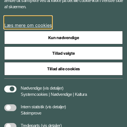
ændre dit samtykke ved at klikke på det lille cookie-ikon i venstre side
Bluesky
af skærmen.
LinkedIn
Læs mere om cookies
Kun nødvendige
Tillad valgte
Styrelser og myndigheder under Forsvarsministeriet
Tillad alle cookies
Databeskyttelse og ansvar
Nødvendige
(vis detaljer)
Systemcookies | Nødvendige | Kaltura
Cookiepolitik
Intern statistik
(vis detaljer)
Siteimprove
Tilgængelighedserklæring
Tredjeparts
(vis detaljer)