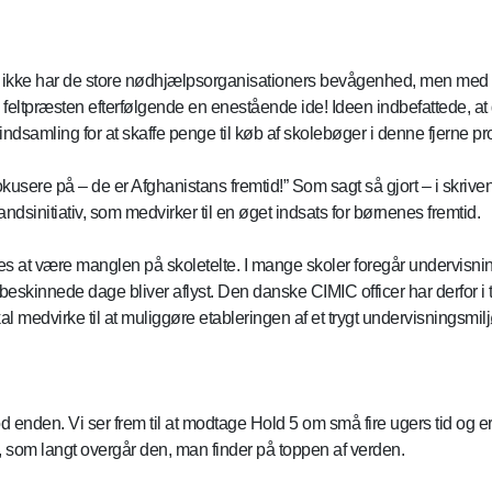
ikke har de store nødhjælpsorganisationers bevågenhed, men med 
tpræsten efterfølgende en enestående ide! Ideen indbefattede, at de
n indsamling for at skaffe penge til køb af skolebøger i denne fjerne pr
okusere på – de er Afghanistans fremtid!” Som sagt så gjort – i skrive
dsinitiativ, som medvirker til en øget indsats for børnenes fremtid.
s at være manglen på skoletelte. I mange skoler foregår undervisnin
lbeskinnede dage bliver aflyst. Den danske CIMIC officer har derfor 
kal medvirke til at muliggøre etableringen af et trygt undervisningsmil
 enden. Vi ser frem til at modtage Hold 5 om små fire ugers tid og er
t, som langt overgår den, man finder på toppen af verden.