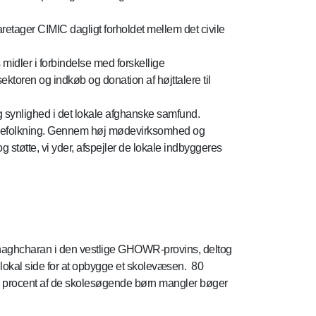
etager CIMIC dagligt forholdet mellem det civile
 midler i forbindelse med forskellige
ktoren og indkøb og donation af højttalere til
og synlighed i det lokale afghanske samfund.
ke befolkning. Gennem høj mødevirksomhed og
g støtte, vi yder, afspejler de lokale indbyggeres
Chaghcharan i den vestlige GHOWR-provins, deltog
 lokal side for at opbygge et skolevæsen. 80
70 procent af de skolesøgende børn mangler bøger