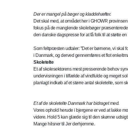
Der er mangel på bøger og kladdehæfter.
Det skal med, at området her i GHOWR provinsen 
fokus på de manglende skolebøger præsenterede fel
den danske dagspresse for at få folk til at støtte e
Som feltpræsten udtaler: ”Det er børnene, vi skal f
i Danmark, og derved gennemføres et flot enkeltman
Skoletelte
Et af skolesektorens mest presserende behov syne
undervisningen i tilfælde af vindfulde og meget so
planlagt indkøb af et større antal skoletelte, som s
Et af de skoletelte Danmark har bidraget med.
Vores ophold herude i bjergene er ved at lakke mod
videre. Hold 5 kan glæde sig til den skønne udsig
Mange hilsner til Jer derhjemme.