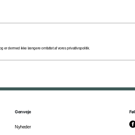
 er dermed ikke længere omfattet af vores privatlivspolitik.
Genveje
Fø
Nyheder