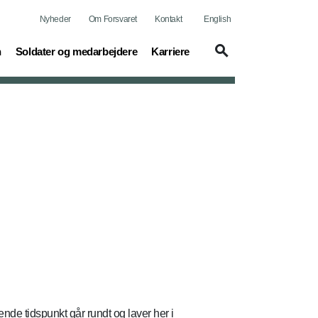
Nyheder
Om Forsvaret
Kontakt
English
(current)
(current)
n
Soldater og medarbejdere
Karriere
nde tidspunkt går rundt og laver her i