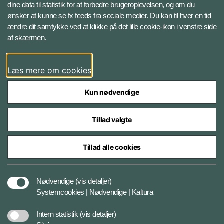
Instagram
dine data til statistik for at forbedre brugeroplevelsen, og om du
ønsker at kunne se fx feeds fra sociale medier. Du kan til hver en tid
ændre dit samtykke ved at klikke på det lille cookie-ikon i venstre side
Bluesky
af skærmen.
LinkedIn
Læs mere om cookies
Kun nødvendige
Tillad valgte
Styrelser og myndigheder under Forsvarsministeriet
Tillad alle cookies
Databeskyttelse og ansvar
Nødvendige
(vis detaljer)
Systemcookies | Nødvendige | Kaltura
Cookiepolitik
Intern statistik
(vis detaljer)