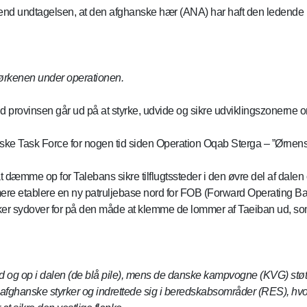
nd undtagelsen, at den afghanske hær (ANA) har haft den ledende ro
 ørkenen under operationen.
 provinsen går ud på at styrke, udvide og sikre udviklingszonerne o
iske Task Force for nogen tid siden Operation Oqab Sterga – ”Ørnens
t dæmme op for Talebans sikre tilflugtssteder i den øvre del af dale
e etablere en ny patruljebase nord for FOB (Forward Operating Ba
yrker sydover for på den måde at klemme de lommer af Taeiban ud, so
 op i dalen (de blå pile), mens de danske kampvogne (KVG) støttede
fghanske styrker og indrettede sig i beredskabsområder (RES), hvorfr