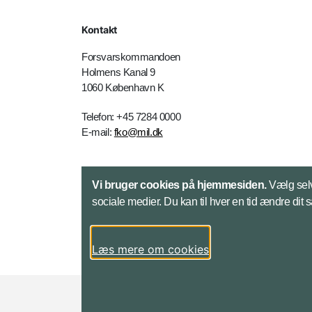
Kontakt
Forsvarskommandoen
Holmens Kanal 9
1060 København K
Telefon: +45 7284 0000
E-mail:
fko@mil.dk
Kontakt
Vi bruger cookies på hjemmesiden.
Vælg selv
sociale medier. Du kan til hver en tid ændre dit 
Læs mere om cookies
Styrelser og myndigheder under Forsvarsmini