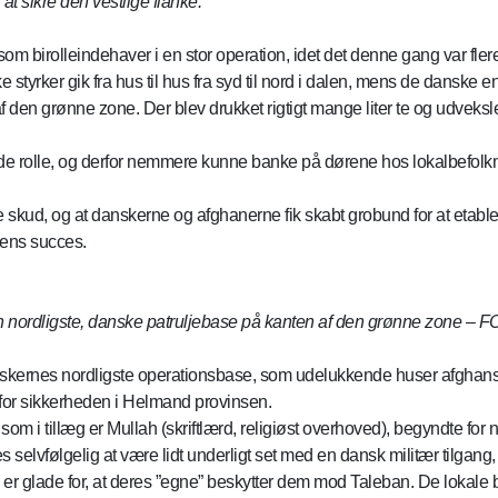
 sikre den vestlige flanke.
m birolleindehaver i en stor operation, idet det denne gang var fle
 styrker gik fra hus til hus fra syd til nord i dalen, mens de dan
en grønne zone. Der blev drukket rigtigt mange liter te og udvekslet 
 rolle, og derfor nemmere kunne banke på dørene hos lokalbefolkni
te skud, og at danskerne og afghanerne fik skabt grobund for at etabl
nens succes.
 nordligste, danske patruljebase på kanten af den grønne zone – FO
nskernes nordligste operationsbase, som udelukkende huser afghanske
 for sikkerheden i Helmand provinsen.
 i tillæg er Mullah (skriftlærd, religiøst overhoved), begyndte for n
selvfølgelig at være lidt underligt set med en dansk militær tilgan
 er glade for, at deres ”egne” beskytter dem mod Taleban. De lokal