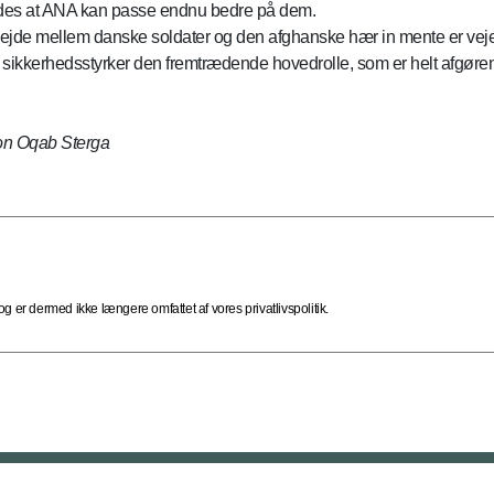
des at ANA kan passe endnu bedre på dem.
e mellem danske soldater og den afghanske hær in mente er vejen for
 sikkerhedsstyrker den fremtrædende hovedrolle, som er helt afgørende
ion Oqab Sterga
 er dermed ikke længere omfattet af vores privatlivspolitik.