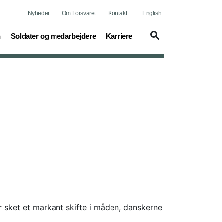
Nyheder
Om Forsvaret
Kontakt
English
(current)
(current)
n
Soldater og medarbejdere
Karriere
 sket et markant skifte i måden, danskerne