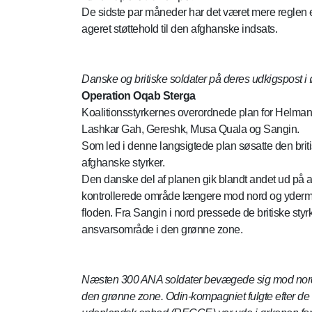
De sidste par måneder har det været mere reglen e
ageret støttehold til den afghanske indsats.
Danske og britiske soldater på deres udkigspost i
Operation Oqab Sterga
Koalitionsstyrkernes overordnede plan for Helmand
Lashkar Gah, Gereshk, Musa Quala og Sangin.
Som led i denne langsigtede plan søsatte den brit
afghanske styrker.
Den danske del af planen gik blandt andet ud på a
kontrollerede område længere mod nord og ydermer
floden. Fra Sangin i nord pressede de britiske st
ansvarsområde i den grønne zone.
Næsten 300 ANA soldater bevægede sig mod nord og
den grønne zone. Odin-kompagniet fulgte efter de a