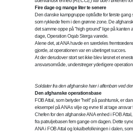
udenlandsk enhed (RECCE) var ude i ørkenen for at
Fire dage og mange liter te senere
Den danske kampgruppe optrådte for første gang so
som rykkede frem i den grønne zone. De afghanske
det samme oppe på ”high ground” lige på kanten af d
dage, Operation Oqab Sterga varede.
Alene det, at ANA havde en særdeles fremtrædende
gjorde, at operationen var en ubetinget succes.
At der derudover stort set ikke blev løsnet et enes
ansvarsområde, understreger yderligere operatio
Soldater fra den afghanske hær i aftenbøn ved den
Den afghanske operationsbase
FOB Attal, som betyder ”helt” på pashtunsk, er da
eksempel på ANAs vilje og evne til at tage ansvar
Chefen for den afghanske ANA enhed i FOB Attal, som
fra patruljebasen fem gange om dagen. Dette synes 
ANA i FOB Attal og lokalbefolkningen i dalen, som