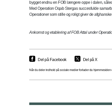
bygget endnu en FOB længere oppe i dalen, såle
Med Operation Oqab Stergas succesfulde samarbejd
Operationer som stille og roligt giver de afghanske
Ankomst og etablering af FOB Attal under Operat
Del på Facebook
Del på X
Når du deler indhold på sociale medier forlader du hjemmesiden og