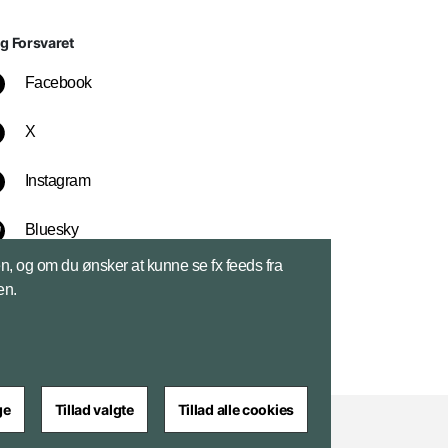
lg Forsvaret
Facebook
X
Instagram
Bluesky
sen, og om du ønsker at kunne se fx feeds fra
LinkedIn
en.
ge
Tillad valgte
Tillad alle cookies