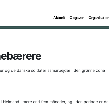
(current)
(current)
(current)
Aktuelt
Opgaver
Organisatio
nebærere
 og de danske soldater samarbejder i den grønne zone
i Helmand i mere end fem måneder, og i den periode er der