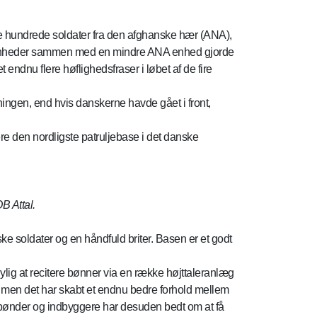
re hundrede soldater fra den afghanske hær (ANA),
ske enheder sammen med en mindre ANA enhed gjorde
endnu flere høflighedsfraser i løbet af de fire
ngen, end hvis danskerne havde gået i front,
ere den nordligste patruljebase i det danske
B Attal.
 soldater og en håndfuld briter. Basen er et godt
ylig at recitere bønner via en række højttaleranlæg
g, men det har skabt et endnu bedre forhold mellem
e bønder og indbyggere har desuden bedt om at få