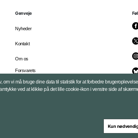
Genveje
Fø
Nyheder
Kontakt
Om os
Forsvarets
Whistleblowerordning
, om vi må bruge dine data til statistik for at forbedre brugeroplevel
English Edition
samtykke ved at klikke på det lille cookie-ikon i venstre side af skærm
Kun nødvendi
steriet