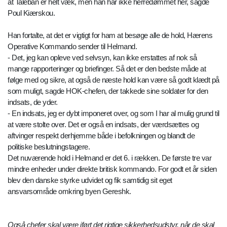
at Taleban er helt væk, men han har ikke herredømmet her, sagde
Poul Kiærskou.
Han fortalte, at det er vigtigt for ham at besøge alle de hold, Hærens
Operative Kommando sender til Helmand.
- Det, jeg kan opleve ved selvsyn, kan ikke erstattes af nok så
mange rapporteringer og briefinger. Så det er den bedste måde at
følge med og sikre, at også de næste hold kan være så godt klædt på
som muligt, sagde HOK-chefen, der takkede sine soldater for den
indsats, de yder.
- En indsats, jeg er dybt imponeret over, og som I har al mulig grund til
at være stolte over. Det er også en indsats, der værdsættes og
aftvinger respekt derhjemme både i befolkningen og blandt de
politiske beslutningstagere.
Det nuværende hold i Helmand er det 6. i rækken. De første tre var
mindre enheder under direkte britisk kommando. For godt et år siden
blev den danske styrke udvidet og fik samtidig sit eget
ansvarsområde omkring byen Gereshk.
Også chefer skal være iført det rigtige sikkerhedsudstyr, når de skal