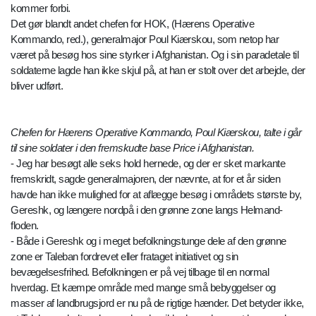
kommer forbi.
Det gør blandt andet chefen for HOK, (Hærens Operative
Kommando, red.), generalmajor Poul Kiærskou, som netop har
været på besøg hos sine styrker i Afghanistan. Og i sin paradetale til
soldaterne lagde han ikke skjul på, at han er stolt over det arbejde, der
bliver udført.
Chefen for Hærens Operative Kommando, Poul Kiærskou, talte i går
til sine soldater i den fremskudte base Price i Afghanistan.
- Jeg har besøgt alle seks hold hernede, og der er sket markante
fremskridt, sagde generalmajoren, der nævnte, at for et år siden
havde han ikke mulighed for at aflægge besøg i områdets største by,
Gereshk, og længere nordpå i den grønne zone langs Helmand-
floden.
- Både i Gereshk og i meget befolkningstunge dele af den grønne
zone er Taleban fordrevet eller frataget initiativet og sin
bevægelsesfrihed. Befolkningen er på vej tilbage til en normal
hverdag. Et kæmpe område med mange små bebyggelser og
masser af landbrugsjord er nu på de rigtige hænder. Det betyder ikke,