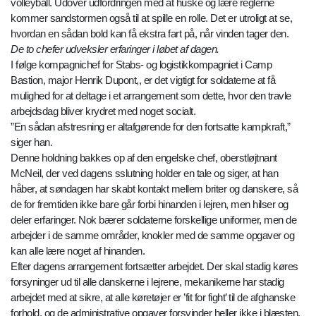
volleyball. Udover udfordringen med at huske og lære reglerne
kommer sandstormen også til at spille en rolle. Det er utroligt at se,
hvordan en sådan bold kan få ekstra fart på, når vinden tager den.
De to chefer udveksler erfaringer i løbet af dagen.
I følge kompagnichef for Stabs- og logistikkompagniet i Camp
Bastion, major Henrik Dupont,, er det vigtigt for soldaterne at få
mulighed for at deltage i et arrangement som dette, hvor den travle
arbejdsdag bliver krydret med noget socialt.
”En sådan afstresning er altafgørende for den fortsatte kampkraft,”
siger han.
Denne holdning bakkes op af den engelske chef, oberstløjtnant
McNeil, der ved dagens sslutning holder en tale og siger, at han
håber, at søndagen har skabt kontakt mellem briter og danskere, så
de for fremtiden ikke bare går forbi hinanden i lejren, men hilser og
deler erfaringer. Nok bærer soldaterne forskellige uniformer, men de
arbejder i de samme områder, knokler med de samme opgaver og
kan alle lære noget af hinanden.
Efter dagens arrangement fortsætter arbejdet. Der skal stadig køres
forsyninger ud til alle danskerne i lejrene, mekanikerne har stadig
arbejdet med at sikre, at alle køretøjer er ’fit for fight’ til de afghanske
forhold, og de administrative opgaver forsvinder heller ikke i blæsten.