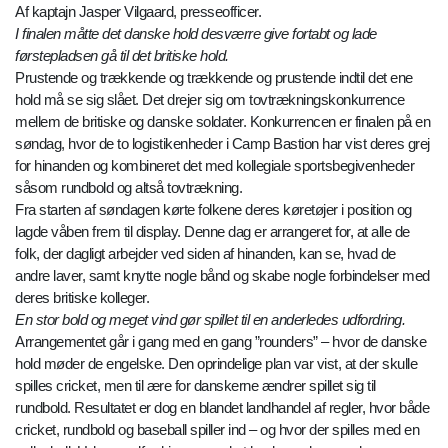
Af kaptajn Jasper Vilgaard, presseofficer.
I finalen måtte det danske hold desværre give fortabt og lade
førstepladsen gå til det britiske hold.
Prustende og trækkende og trækkende og prustende indtil det ene
hold må se sig slået. Det drejer sig om tovtrækningskonkurrence
mellem de britiske og danske soldater. Konkurrencen er finalen på en
søndag, hvor de to logistikenheder i Camp Bastion har vist deres grej
for hinanden og kombineret det med kollegiale sportsbegivenheder
såsom rundbold og altså tovtrækning.
Fra starten af søndagen kørte folkene deres køretøjer i position og
lagde våben frem til display. Denne dag er arrangeret for, at alle de
folk, der dagligt arbejder ved siden af hinanden, kan se, hvad de
andre laver, samt knytte nogle bånd og skabe nogle forbindelser med
deres britiske kolleger.
En stor bold og meget vind gør spillet til en anderledes udfordring.
Arrangementet går i gang med en gang ”rounders” – hvor de danske
hold møder de engelske. Den oprindelige plan var vist, at der skulle
spilles cricket, men til ære for danskerne ændrer spillet sig til
rundbold. Resultatet er dog en blandet landhandel af regler, hvor både
cricket, rundbold og baseball spiller ind – og hvor der spilles med en