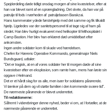
Spejderdeling døde tidligt onsdag morgen af sine kvæstelser, efter at
han var blevet ramt af en sprængladning. Det skete, da han var på
patrulje til fods i nærheden af patruljebasen Barakzai.
Hans kammerater ydede førstehjælp med det samme og fik tilkaldt
hjælp. Ligeledes var der sanitetspersonel til at tage sig af ham på
stedet. Han blev hurtigt evakueret med helikopter til felthospitalet i
Camp Bastion. Her blev han erklæret død umiddelbart efter
ankomsten.
Ingen andre soldater kom til skade ved hændelsen.
Chefen for Hærens Operative Kommando, generalmajor Niels
Bundsgaard, udtaler:
”Det er tragisk, at en af vores soldater her til morgen døde af sine
kvæstelser efter en eksplosion, som ramte ham, mens han løste sin
opgave i Helmand.
Det er et hårdt slag for os alle, men især for soldatens pårørende.
Vi tænker på dem og vil støtte familien i den kommende svære tid”.
De nærmeste pårørende er blevet underrettet.
Til redaktionerne:
Såfremt I viderebringer denne nyhed, beder vi om, at I fortæller, at de
nærmeste pårørende er underrettet.