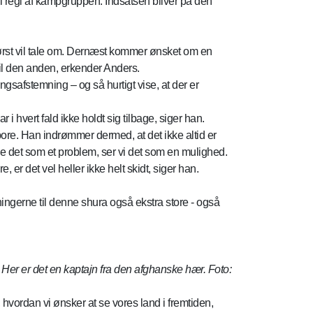
 i regi af kampgruppen. Indsatsen bliver på den
først vil tale om. Dernæst kommer ønsket om en
til den anden, erkender Anders.
tningsafstemning – og så hurtigt vise, at der er
 i hvert fald ikke holdt sig tilbage, siger han.
ore. Han indrømmer dermed, at det ikke altid er
t se det som et problem, ser vi det som en mulighed.
 er det vel heller ikke helt skidt, siger han.
ingerne til denne shura også ekstra store - også
o. Her er det en kaptajn fra den afghanske hær. Foto:
hvordan vi ønsker at se vores land i fremtiden,