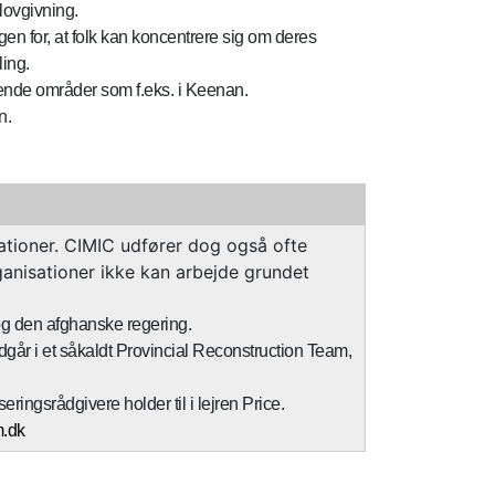
lovgivning.
gen for, at folk kan koncentrere sig om deres
ling.
ggende områder som f.eks. i Keenan.
n.
tioner. CIMIC udfører dog også ofte
ganisationer ikke kan arbejde grundet
og den afghanske regering.
går i et såkaldt Provincial Reconstruction Team,
ingsrådgivere holder til i lejren Price.
.dk