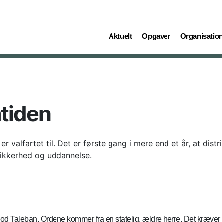
(current)
(current)
(current)
Aktuelt
Opgaver
Organisatio
mtiden
valfartet til. Det er første gang i mere end et år, at dist
sikkerhed og uddannelse.
e mod Taleban. Ordene kommer fra en statelig, ældre herre. Det kræver 