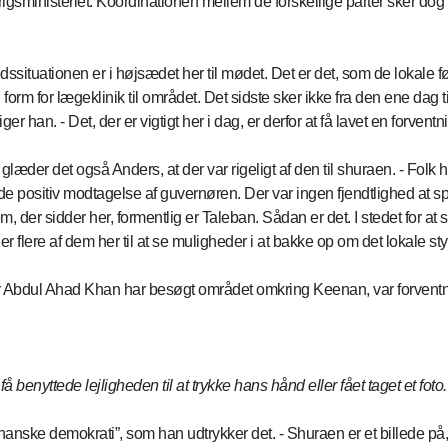
rigsministeriet. Koordinationen mellem de forskellige parter sker dog
.
ssituationen er i højsædet her til mødet. Det er det, som de lokale 
orm for lægeklinik til området. Det sidste sker ikke fra den ene dag 
iger han. - Det, der er vigtigt her i dag, er derfor at få lavet en forven
læder det også Anders, at der var rigeligt af den til shuraen. - Folk har
e positiv modtagelse af guvernøren. Der var ingen fjendtlighed at sp
dem, der sidder her, formentlig er Taleban. Sådan er det. I stedet for a
 flere af dem her til at se muligheder i at bakke op om det lokale styre,
nør Abdul Ahad Khan har besøgt området omkring Keenan, var forventn
å benyttede lejligheden til at trykke hans hånd eller fået taget et fot
anske demokrati”, som han udtrykker det. - Shuraen er et billede på, 