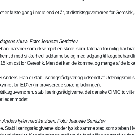
 er første gang i mere end et år, at distriktsguvernøren for Geresh
 dagens shura. Foto: Jeanette Serritzlev
leban, nævner som eksempel en skole, som Taleban for nylig har br
n fremtid med sikkerhed, uddannelse og med adgang til lægebehandlin
ca. 15 km øst for Gereshk. Men det kan de komme, og mange af de l
ger Anders. Han er stabiliseringsrådgiver og udsendt af Udenrigsminist
bekymret for IED’er (improviserede sprængladninger).
triktsguvernøren, stabiliseringsrådgiverne, det danske CIMIC (civilt-
er leder mødet.
nders lytter med fra siden. Foto: Jeanette Serritzlev
tabiliseringsrådgiverne sidder fysisk samme sted som staben i Ma