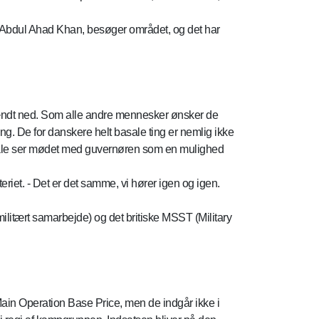
k, Abdul Ahad Khan, besøger området, og det har
ændt ned. Som alle andre mennesker ønsker de
g. De for danskere helt basale ting er nemlig ikke
okale ser mødet med guvernøren som en mulighed
eriet. - Det er det samme, vi hører igen og igen.
militært samarbejde) og det britiske MSST (Military
in Operation Base Price, men de indgår ikke i