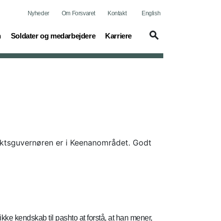
Nyheder
Om Forsvaret
Kontakt
English
(current)
(current)
n
Soldater og medarbejdere
Karriere
riktsguvernøren er i Keenanområdet. Godt
ikke kendskab til pashto at forstå, at han mener,