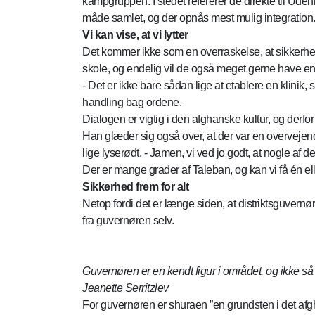
kampgruppen. I stedet refererer de direkte til Uden
måde samlet, og der opnås mest mulig integration
Vi kan vise, at vi lytter
Det kommer ikke som en overraskelse, at sikkerhed
skole, og endelig vil de også meget gerne have en f
- Det er ikke bare sådan lige at etablere en klinik, s
handling bag ordene.
Dialogen er vigtig i den afghanske kultur, og derfor g
Han glæder sig også over, at der var en overvejend
lige lyserødt. - Jamen, vi ved jo godt, at nogle af 
Der er mange grader af Taleban, og kan vi få én eller
Sikkerhed frem for alt
Netop fordi det er længe siden, at distriktsguver
fra guvernøren selv.
Guvernøren er en kendt figur i området, og ikke så f
Jeanette Serritzlev
For guvernøren er shuraen ”en grundsten i det afgh