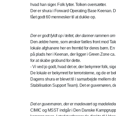
hvad han siger. Folk lytter. Tolken oversætter.
Der er shura i Forward Operating Base Keenan. Det
fået godt 60 mennesker til at dukke op.
Der er godt fyldt op i teltet, der danner rammen om
Den ældre herre, som ønsker fælles front mod Ta
lokale afghanere her en fremtid for deres børn. E
på plads her i Keenan, der ligger i Green Zone 
for at skabe grobund for dette.
- Vi ved jo godt, hvad det er, der bekymrer folk, si
De lokale er bekymret for terroristerne, og de er 
Dagens shura er blevet til i samarbejde mellem dis
Stabilisation Support Team). Det er guvernøren, d
Det er guvernøren, der er mødevært og mødeleder. A
CIMIC og MSST indgår i Den Danske Kampgruppe. S