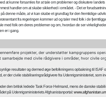
ed at kunne forsamles for at tale om problemer og diskutere landets 
remmest handler om at skabe sikkerhed i området. - Det er forudsætnin
 på denne måde, at vi kan skabe et grundlag for den fremtidige udvik
repræsentant fra regeringen kommer ud og taler med folk i de fjerntli
t tale med folk om deres problemer og om, hvordan de ser virkelighede
en er i gang.
ennemføre projekter, der understøtter kampgruppens opera
 samarbejde med civile rådgivere i områder, hvor civile or
synlige resultater og dermed øge befolkningens opbakning til ISAF 
er civile stabiliseringsrådgivere fra Udenrigsministeriet, som ind
nder den britisk ledede Task Force Helmand, mens de danske stabiliser
det på Udenrigsministeriets Afghanistanportal:
www.afghanistan.um