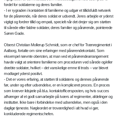
fordel for soldaterne og deres familier.
- I er rygraden i kontakten til familierne og udgør et tillidsfuldt netværk
for de pårørende, når deres soldat er udsendt. Jeres arbejde er yderst
vigtigt og fordrer tillid og empati, specielt når det drejer sig om støtten
til sårede eller faldne soldater, deres familier og pårørende, pointerede
Søren Gade.
Oberst Christian Mollerup Schmidt, som er chef for Trænregimentet i
Aalborg, fortalte om sine erfaringer med pårørendekontakt. Som
eksempel nævnte obersten, at man ved et pårørendearrangement
havde valgt at orientere familierne om proceduren ved sårede og/eller
dræbte soldater, hvilket – det vanskelige emne til trods – var blevet
modtaget yderst positivt.
- Det er vores erfaring, at støtten til soldatens og dennes pårørende
før, under og efter udsendelse, er en kompliceret proces. En proces
som kræver ildsjæle på bl.a. kontaktofficersposten, og hvis succes
afhænger af et godt samarbejde på tværs af regimenter, afdelinger og
institutter. Ikke bare i forbindelse med udsendelse, men også i den
daglige tjeneste. Nøgleordet er troværdighed i alt hvad vi gør,
konkluderede regimentschefen.