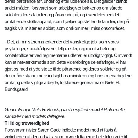
deres pårørende før, under og efter udsendelse. Det gælder blandt
andet måden, forsvaret som arbejdsgiver bakker op om sårede
soldater, deres familier og pårørende på, og i særdeleshed det
omfattende støtteapparat, som hjælper og støtter de familier, der på
tragisk vis mister en soldat, som omkommer i missionsområdet.
- Det, at ministeren anerkender det vanskelige job, som vores
psykologer, socialrådgivere, feltpræster, regimentschefer og
kontaktofficerer ved regimenterne udfører, er utroligt vigtigt. Omvendt
kan et netværksmøde som dette viderebringe de erfaringer, vi har
gjort os med at yde støtte til de pårørende og deres soldater og på
den måde skabe mere indsigt hos ministeren og hans medarbejdere
omkring dette vigtige arbejde, forklarede generalmajor Niels H.
Bundsgaard.
Generalmajor Niels H. Bundsgaard benyttede mødet til uformelle
samtaler med mødets deltagere.
Tillid og troværdighed
Forsvarsminister Søren Gade indledte mødet med at fastslå
vigtigheden af den indsats, som mødedeltagerne hele tiden yder til