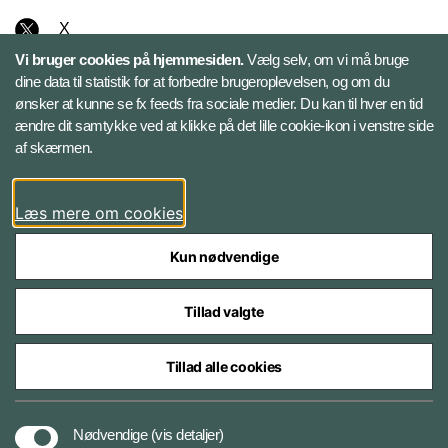
X
Vi bruger cookies på hjemmesiden.
Vælg selv, om vi må bruge
Instagram
dine data til statistik for at forbedre brugeroplevelsen, og om du
ønsker at kunne se fx feeds fra sociale medier. Du kan til hver en tid
ændre dit samtykke ved at klikke på det lille cookie-ikon i venstre side
Bluesky
af skærmen.
LinkedIn
Læs mere om cookies
Kun nødvendige
Tillad valgte
Styrelser og myndigheder under Forsvarsministeriet
Tillad alle cookies
Databeskyttelse og ansvar
Nødvendige
(vis detaljer)