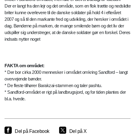
Der er langt fra den lejr og det område, som en flok trætte og nedslidte
briter kunne overlevere til de danske soldater på hold 4 i efteråret
2007 og så til den markante fred og udvikling, der hersker i området i
dag. Bønderne på marken, de mange smilende børn og det liv der
udspiller sig understreger, at de danske soldater gør en forskel. Deres
indsats nytter noget
FAKTA om området:
* Der bor cirka 2000 mennesker i området omkring Sandford – langt
overvejende bønder.
* De fleste tilhører Barakzai-stammen og taler pashtu.
* Sandford-området er rigt på landbrugsjord, og for tiden plantes der
bl.a. hvede.
Del på Facebook
Del på X