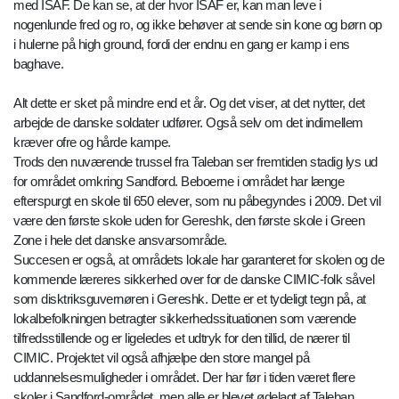
med ISAF. De kan se, at der hvor ISAF er, kan man leve i
nogenlunde fred og ro, og ikke behøver at sende sin kone og børn op
i hulerne på high ground, fordi der endnu en gang er kamp i ens
baghave.
Alt dette er sket på mindre end et år. Og det viser, at det nytter, det
arbejde de danske soldater udfører. Også selv om det indimellem
kræver ofre og hårde kampe.
Trods den nuværende trussel fra Taleban ser fremtiden stadig lys ud
for området omkring Sandford. Beboerne i området har længe
efterspurgt en skole til 650 elever, som nu påbegyndes i 2009. Det vil
være den første skole uden for Gereshk, den første skole i Green
Zone i hele det danske ansvarsområde.
Succesen er også, at områdets lokale har garanteret for skolen og de
kommende læreres sikkerhed over for de danske CIMIC-folk såvel
som disktriksguvernøren i Gereshk. Dette er et tydeligt tegn på, at
lokalbefolkningen betragter sikkerhedssituationen som værende
tilfredsstillende og er ligeledes et udtryk for den tillid, de nærer til
CIMIC. Projektet vil også afhjælpe den store mangel på
uddannelsesmuligheder i området. Der har før i tiden været flere
skoler i Sandford-området, men alle er blevet ødelagt af Taleban.