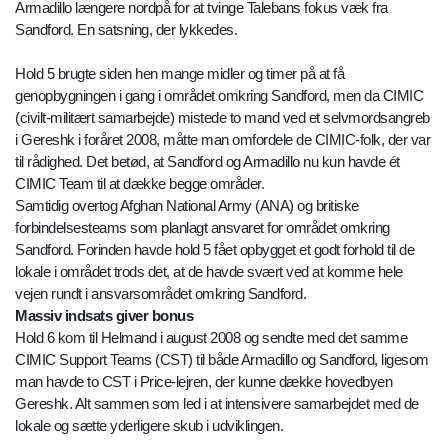
Armadillo længere nordpå for at tvinge Talebans fokus væk fra
Sandford. En satsning, der lykkedes.
Hold 5 brugte siden hen mange midler og timer på at få
genopbygningen i gang i området omkring Sandford, men da CIMIC
(civilt-militært samarbejde) mistede to mand ved et selvmordsangreb
i Gereshk i foråret 2008, måtte man omfordele de CIMIC-folk, der var
til rådighed. Det betød, at Sandford og Armadillo nu kun havde ét
CIMIC Team til at dække begge områder.
Samtidig overtog Afghan National Army (ANA) og britiske
forbindelsesteams som planlagt ansvaret for området omkring
Sandford. Forinden havde hold 5 fået opbygget et godt forhold til de
lokale i området trods det, at de havde svært ved at komme hele
vejen rundt i ansvarsområdet omkring Sandford.
Massiv indsats giver bonus
Hold 6 kom til Helmand i august 2008 og sendte med det samme
CIMIC Support Teams (CST) til både Armadillo og Sandford, ligesom
man havde to CST i Price-lejren, der kunne dække hovedbyen
Gereshk. Alt sammen som led i at intensivere samarbejdet med de
lokale og sætte yderligere skub i udviklingen.