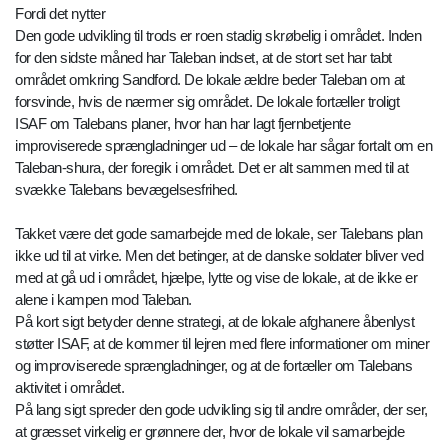
Fordi det nytter
Den gode udvikling til trods er roen stadig skrøbelig i området. Inden
for den sidste måned har Taleban indset, at de stort set har tabt
området omkring Sandford. De lokale ældre beder Taleban om at
forsvinde, hvis de nærmer sig området. De lokale fortæller troligt
ISAF om Talebans planer, hvor han har lagt fjernbetjente
improviserede sprængladninger ud – de lokale har sågar fortalt om en
Taleban-shura, der foregik i området. Det er alt sammen med til at
svække Talebans bevægelsesfrihed.
Takket være det gode samarbejde med de lokale, ser Talebans plan
ikke ud til at virke. Men det betinger, at de danske soldater bliver ved
med at gå ud i området, hjælpe, lytte og vise de lokale, at de ikke er
alene i kampen mod Taleban.
På kort sigt betyder denne strategi, at de lokale afghanere åbenlyst
støtter ISAF, at de kommer til lejren med flere informationer om miner
og improviserede sprængladninger, og at de fortæller om Talebans
aktivitet i området.
På lang sigt spreder den gode udvikling sig til andre områder, der ser,
at græsset virkelig er grønnere der, hvor de lokale vil samarbejde