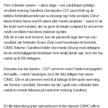
Fem måneder senere – i disse dage – ses udviklingen tydeligt i
området omkring Sandford. Det danske CST samt ANA og de
britiske forbindelseshold kan nu bevæge sig i hele området. Det er
blevet til ikke færre end 65 større eller mindre projekter – størst er de
fire broer over kanalen, der nu giver de lokale mulighed for at komme
rundt i området med deres traktorer og biler.
Når de er kørt over broerne, kan de passende tage den nye vej i
området, der forbinder Green Zone med hovedvejen til Gereshk.
CIMIC-folkene i Sandford holder stor-møde (Shura) med deltagere
fra de omkringliggende landsbyer hver tredje-fjerde uge, hvor der har
været op til 150 deltagere.
Desuden har det danske – CST sammen med Charlie kompagniet i
Armadillo – været i landsbyer, hvor der ikke tidligere har været
CIMIC. Det er alt sammen med til at bidrage til den gode stemning,
der hersker i området. Desuden har der i godt seks måneder ikke
været én eneste ildkamp på markerne omkring Sandford.
En lille lokal dreng lytter opmærksomt til den danske CIMIC-officer.