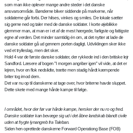
som man ikke oplever mange andre steder i det danske
ansvarsområde. Bønderne bliver siddende på markerne, når
soldaterne går forbi. Der hilses, vinkes og smiles. De lokale sætter
sig gerne ned og taler med de danske soldater. I korte øjeblikke
glemmer man, at man er i et af de mest hærgede, farligste og fattigste
egne af verden. Det minder samtidig én om, at det nytter at lade de
danske soldater gå ud gennem porten dagligt. Udviklingen sker ikke
ved et trylleslag, men det sker.
Hold 4 var de første danske soldater, der rykkede ind i den britiske lejr
Sandford. Læsere af bogen ”I morgen angriber igen” vil vide, at det er
lejren, hvor en flok nedslidte, trætte men stadig hårdt kæmpende
briter tog imod dem.
Det var nu op til danskerne at tage over, hvor briterne havde sluppet.
Dette skete med mange hårde kampe til følge.
I området, hvor der før var hårde kampe, hersker der nu ro og fred.
Danske soldater kan bevæge sig ud i det åbne landskab blandt civile
uden at frygte lynangreb fra Taleban.
Siden hen oprettede danskerne Forward Operationg Base (FOB)