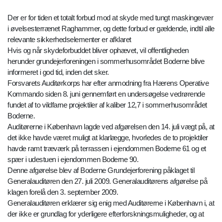
Der er for tiden et totalt forbud mod at skyde med tungt maskingevær
i øvelsesterrænet Raghammer, og dette forbud er gældende, indtil alle
relevante sikkerhedselementer er afklaret
Hvis og når skydeforbuddet bliver ophævet, vil offentligheden
herunder grundejerforeningen i sommerhusområdet Boderne blive
informeret i god tid, inden det sker.
Forsvarets Auditørkorps har efter anmodning fra Hærens Operative
Kommando siden 8. juni gennemført en undersøgelse vedrørende
fundet af to vildfarne projektiler af kaliber 12,7 i sommerhusområdet
Boderne.
Auditørerne i København lagde ved afgørelsen den 14. juli vægt på, at
det ikke havde været muligt at klarlægge, hvorledes de to projektiler
havde ramt træværk på terrassen i ejendommen Boderne 61 og et
spær i udestuen i ejendommen Boderne 90.
Denne afgørelse blev af Boderne Grundejerforening påklaget til
Generalauditøren den 27. juli 2009. Generalauditørens afgørelse på
klagen forelå den 3. september 2009.
Generalauditøren erklærer sig enig med Auditørerne i København i, at
der ikke er grundlag for yderligere efterforskningsmuligheder, og at