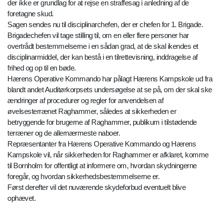
der ikke er grundlag for at rejse en straffesag i anledning af de
foretagne skud.
Sagen sendes nu til disciplinarchefen, der er chefen for 1. Brigade.
Brigadechefen vil tage stilling til, om en eller flere personer har
overtrådt bestemmelserne i en sådan grad, at de skal ikendes et
disciplinarmiddel, der kan bestå i en tilrettevisning, inddragelse af
frihed og op til en bøde.
Hærens Operative Kommando har pålagt Hærens Kampskole ud fra
blandt andet Auditørkorpsets undersøgelse at se på, om der skal ske
ændringer af procedurer og regler for anvendelsen af
øvelsesterrænet Raghammer, således at sikkerheden er
betryggende for brugerne af Raghammer, publikum i tilstødende
terræner og de allernærmeste naboer.
Repræsentanter fra Hærens Operative Kommando og Hærens
Kampskole vil, når sikkerheden for Raghammer er afklaret, komme
til Bornholm for offentligt at informere om, hvordan skydningerne
foregår, og hvordan sikkerhedsbestemmelserne er.
Først derefter vil det nuværende skydeforbud eventuelt blive
ophævet.