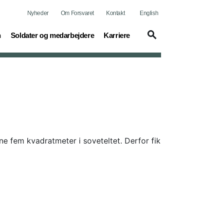
Nyheder
Om Forsvaret
Kontakt
English
(current)
(current)
n
Soldater og medarbejdere
Karriere
ine fem kvadratmeter i soveteltet. Derfor fik