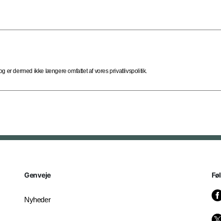
 er dermed ikke længere omfattet af vores privatlivspolitik.
Genveje
Fø
Nyheder