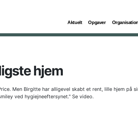
(current)
(current)
(current)
Aktuelt
Opgaver
Organisatio
igste hjem
e. Men Birgitte har alligevel skabt et rent, lille hjem på s
smiley ved hygiejneeftersynet." Se video.