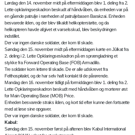
Lørdag den 14. november midt på eftermiddagen blev 1. deling fra 2.
Lette opklaringseskadron beskudt af håndvåben, da enheden var på
en gående patrulje i nærheden af patruljebasen Barakzai. Enheden
besvarede ilden, og der blev tilkaldt helikopterstøtte, og da
helikopteren havde afgivet et varselsskud, blev beskydningen
indstillet.
Der var ingen danske soldater, der kom til skade.
Søndag den 15. november midt på eftermiddagen kørte en Jûlkat fra
2. deling i 2. Lette Opklaringseskadron på en sprængladning et
stykke fra Forward Operating Base (FOB) Armadillo.
Tre soldater kom lettere til skade. De er alle udskrevet fra
Felthospitalet, og de har selv haft kontakt til de pårørende.
Mandag den 16. november tidligt på formiddagen blev 1. deling fra 2.
Lette Opklaringseskadron beskudt med håndvåben og morterer øst
for Main Operating Base (MOB) Price.
Enheden besvarede straks ilden, og kort tid efter kunne den fortsætte
med at løse sine opgaver.
Der var ingen danske soldater, der kom til skade.
Kabul:
Søndag den 15. november først på aftenen blev Kabul International