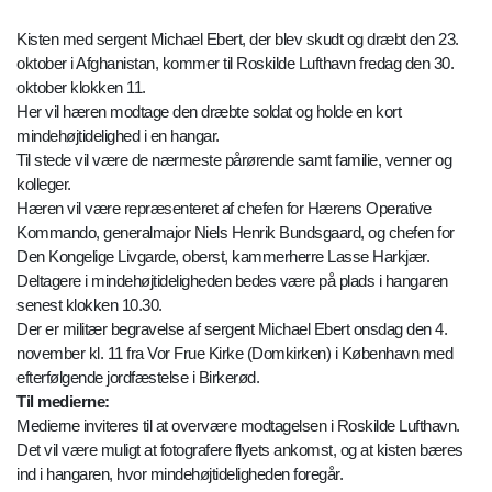
Kisten med sergent Michael Ebert, der blev skudt og dræbt den 23.
oktober i Afghanistan, kommer til Roskilde Lufthavn fredag den 30.
oktober klokken 11.
Her vil hæren modtage den dræbte soldat og holde en kort
mindehøjtidelighed i en hangar.
Til stede vil være de nærmeste pårørende samt familie, venner og
kolleger.
Hæren vil være repræsenteret af chefen for Hærens Operative
Kommando, generalmajor Niels Henrik Bundsgaard, og chefen for
Den Kongelige Livgarde, oberst, kammerherre Lasse Harkjær.
Deltagere i mindehøjtideligheden bedes være på plads i hangaren
senest klokken 10.30.
Der er militær begravelse af sergent Michael Ebert onsdag den 4.
november kl. 11 fra Vor Frue Kirke (Domkirken) i København med
efterfølgende jordfæstelse i Birkerød.
Til medierne:
Medierne inviteres til at overvære modtagelsen i Roskilde Lufthavn.
Det vil være muligt at fotografere flyets ankomst, og at kisten bæres
ind i hangaren, hvor mindehøjtideligheden foregår.