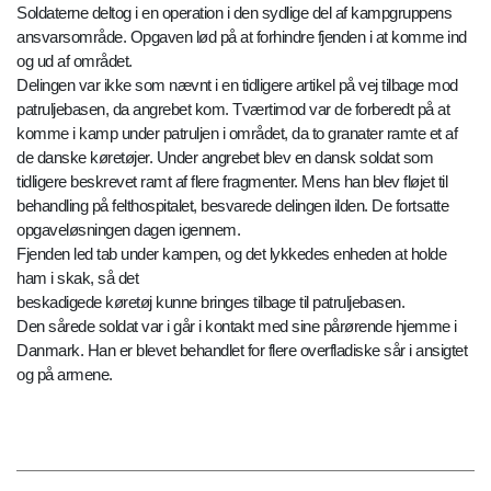
Soldaterne deltog i en operation i den sydlige del af kampgruppens
ansvarsområde. Opgaven lød på at forhindre fjenden i at komme ind
og ud af området.
Delingen var ikke som nævnt i en tidligere artikel på vej tilbage mod
patruljebasen, da angrebet kom. Tværtimod var de forberedt på at
komme i kamp under patruljen i området, da to granater ramte et af
de danske køretøjer. Under angrebet blev en dansk soldat som
tidligere beskrevet ramt af flere fragmenter. Mens han blev fløjet til
behandling på felthospitalet, besvarede delingen ilden. De fortsatte
opgaveløsningen dagen igennem.
Fjenden led tab under kampen, og det lykkedes enheden at holde
ham i skak, så det
beskadigede køretøj kunne bringes tilbage til patruljebasen.
Den sårede soldat var i går i kontakt med sine pårørende hjemme i
Danmark. Han er blevet behandlet for flere overfladiske sår i ansigtet
og på armene.