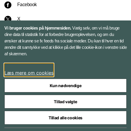
Facebook
X
Vi bruger cookies på hjemmesiden.
Vælg selv, om vi må bruge
Instagram
dine data til statistik for at forbedre brugeroplevelsen, og om du
ønsker at kunne se fx feeds fra sociale medier. Du kan til hver en tid
ændre dit samtykke ved at klikke på det lille cookie-ikon i venstre side
Bluesky
af skærmen.
LinkedIn
Læs mere om cookies
Kun nødvendige
Tillad valgte
Styrelser og myndigheder under Forsvarsministeriet
Tillad alle cookies