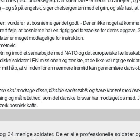
 searches (red.: undersøges). Der kører ISAF enheder ud af lejren, og
 – og så på engelsk, siger chefsergenten med et grin, og slår fast, at h
en, vurderer, at bosnierne gør det godt. - Der er ikke noget at komme 
gere tilføje, at bosnierne har en rigtig god forståelse for deres op
ater er meget modtagelige for instruktion.
hmetovic.
ige retning imod et samarbejde med NATO og det europæiske fællesska
ske soldater i FN missionen og tænkte, at de ikke var rigtige soldater
t er mit håb, at vi inden for en nærmere fremtid kan gennemføre dans
 skal modtage disse, tilkalde sanitetsfolk og have kontrol med hvem
dning og målrettethed, som det danske forsvar har modtaget os med. Je
ærk bosnisk kaffe.
 og 34 menige soldater. De er alle professionelle soldater o