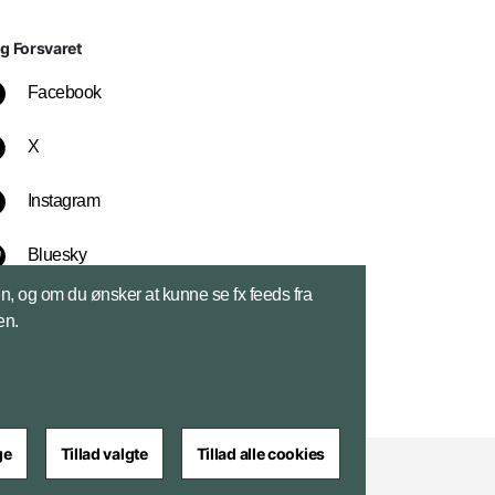
lg Forsvaret
Facebook
X
Instagram
Bluesky
sen, og om du ønsker at kunne se fx feeds fra
LinkedIn
en.
ge
Tillad valgte
Tillad alle cookies