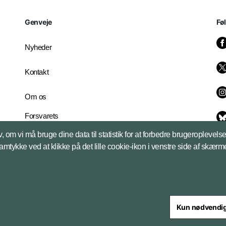
Genveje
Fø
Nyheder
Kontakt
Om os
Forsvarets
Whistleblowerordning
, om vi må bruge dine data til statistik for at forbedre brugeroplevel
English Edition
samtykke ved at klikke på det lille cookie-ikon i venstre side af skærm
Kun nødvendi
steriet