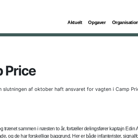
(current)
(current)
(current)
Aktuelt
Opgaver
Organisatio
 Price
n slutningen af oktober haft ansvaret for vagten i Camp Pri
 og trænet sammen i næsten to år, fortæller delingsfører kaptajn Edin
e, og de har forskellige baggrund. Her er både infanterister, signalfo