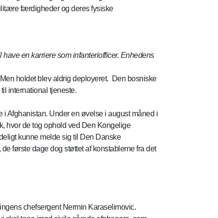
ilitære færdigheder og deres fysiske
l have en karriere som infanteriofficer. Enhedens
. Men holdet blev aldrig deployeret. Den bosniske
 international tjeneste.
pe i Afghanistan. Under en øvelse i august måned i
rk, hvor de tog ophold ved Den Kongelige
deligt kunne melde sig til Den Danske
de første dage dog støttet af konstablerne fra det
delingens chefsergent Nermin Karaselimovic.