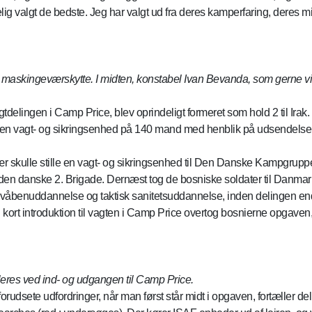
lig valgt de bedste. Jeg har valgt ud fra deres kamperfaring, deres m
let maskingeværskytte. I midten, konstabel Ivan Bevanda, som gerne vi
delingen i Camp Price, blev oprindeligt formeret som hold 2 til Irak
 en vagt- og sikringsenhed på 140 mand med henblik på udsendelse til
 hær skulle stille en vagt- og sikringsenhed til Den Danske Kampgrup
f den danske 2. Brigade. Dernæst tog de bosniske soldater til Danma
ik våbenuddannelse og taktisk sanitetsuddannelse, inden delingen en
kort introduktion til vagten i Camp Price overtog bosnierne opgaven, 
leres ved ind- og udgangen til Camp Price.
rudsete udfordringer, når man først står midt i opgaven, fortæller 