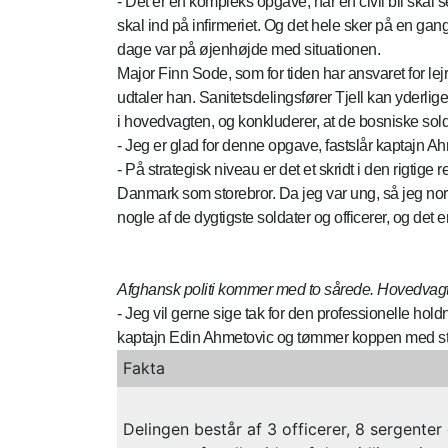
- Det er en kompleks opgave, når en civil bil skal
skal ind på infirmeriet. Og det hele sker på en gang
dage var på øjenhøjde med situationen.
Major Finn Sode, som for tiden har ansvaret for lejr
udtaler han. Sanitetsdelingsfører Tjell kan yderli
i hovedvagten, og konkluderer, at de bosniske sold
- Jeg er glad for denne opgave, fastslår kaptajn A
- På strategisk niveau er det et skridt i den rigt
Danmark som storebror. Da jeg var ung, så jeg nordi
nogle af de dygtigste soldater og officerer, og de
Afghansk politi kommer med to sårede. Hovedvagten
- Jeg vil gerne sige tak for den professionelle hol
kaptajn Edin Ahmetovic og tømmer koppen med st
Fakta
Delingen består af 3 officerer, 8 sergenter