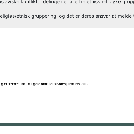
oslaviske konflikt. I delingen er alle tre etnisk religiøse gr
ligiøs/etnisk gruppering, og det er deres ansvar at melde t
 er dermed ikke længere omfattet af vores privatlivspolitik.