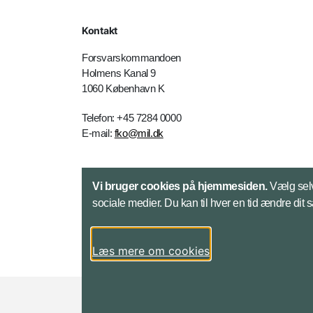
Kontakt
Forsvarskommandoen
Holmens Kanal 9
1060 København K
Telefon: +45 7284 0000
E-mail:
fko@mil.dk
Kontakt
Vi bruger cookies på hjemmesiden.
Vælg selv
sociale medier. Du kan til hver en tid ændre dit 
Læs mere om cookies
Styrelser og myndigheder under Forsvarsmini