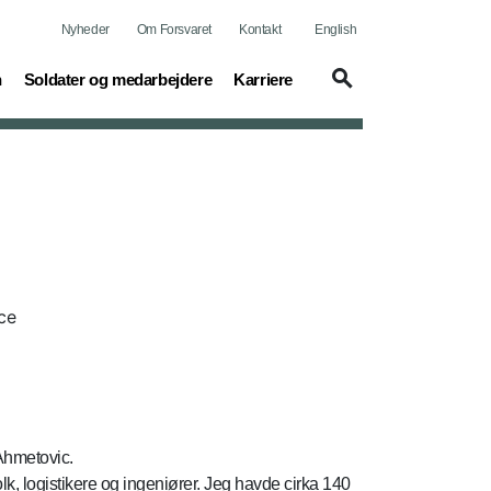
Nyheder
Om Forsvaret
Kontakt
English
(current)
(current)
n
Soldater og medarbejdere
Karriere
ce
 Ahmetovic.
lk, logistikere og ingeniører. Jeg havde cirka 140