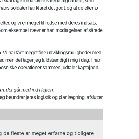
 vi skal tage imod civile sårede afghanere, som
ans soldater har klaret det godt, og at de efter to
efter, og vi er meget tilfredse med deres indsats,
gave. Som eksempel nævner han modtagelsen af sårede
b. Vi har fået meget fine udviklingsmuligheder med
, men det tager jeg fuldstændigt i mig i dag. I har
k-bosniske operationer sammen, udtaler kaptajnen.
, der går med ind i lejren.
g beundrer jeres logistik og planlægning, afslutter
g de fleste er meget erfarne og tidligere