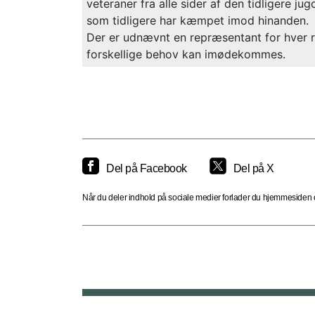
veteraner fra alle sider af den tidligere jug
som tidligere har kæmpet imod hinanden.
Der er udnævnt en repræsentant for hver re
forskellige behov kan imødekommes.
Del på Facebook
Del på X
Når du deler indhold på sociale medier forlader du hjemmesiden og