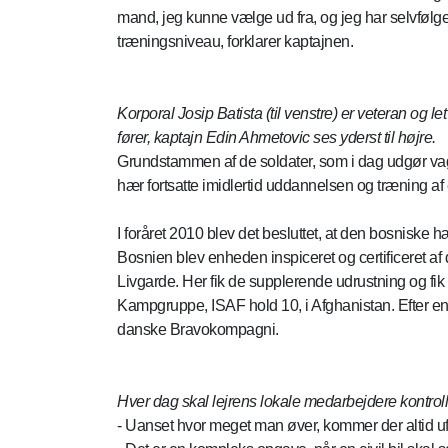
mand, jeg kunne vælge ud fra, og jeg har selvfølge
træningsniveau, forklarer kaptajnen.
Korporal Josip Batista (til venstre) er veteran og 
fører, kaptajn Edin Ahmetovic ses yderst til højre.
Grundstammen af de soldater, som i dag udgør vagt
hær fortsatte imidlertid uddannelsen og træning af
I foråret 2010 blev det besluttet, at den bosniske
Bosnien blev enheden inspiceret og certificeret a
Livgarde. Her fik de supplerende udrustning og f
Kampgruppe, ISAF hold 10, i Afghanistan. Efter en 
danske Bravokompagni.
Hver dag skal lejrens lokale medarbejdere kontrol
- Uanset hvor meget man øver, kommer der altid ufo