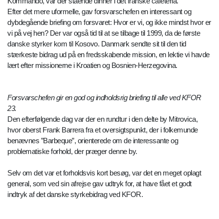
Kommando, var der stående dinner i det franske cafeteria.
Efter det mere uformelle, gav forsvarschefen en interessant og
dybdegående briefing om forsvaret: Hvor er vi, og ikke mindst hvor er
vi på vej hen? Der var også tid til at se tilbage til 1999, da de første
danske styrker kom til Kosovo. Danmark sendte sit til den tid
stærkeste bidrag ud på en fredsskabende mission, en lektie vi havde
lært efter missionerne i Kroatien og Bosnien-Herzegovina.
Forsvarschefen gir en god og indholdsrig briefing til alle ved KFOR
23.
Den efterfølgende dag var der en rundtur i den delte by Mitrovica,
hvor oberst Frank Barrera fra et oversigtspunkt, der i folkemunde
benævnes ”Barbeque”, orienterede om de interessante og
problematiske forhold, der præger denne by.
Selv om det var et forholdsvis kort besøg, var det en meget oplagt
general, som ved sin afrejse gav udtryk for, at have fået et godt
indtryk af det danske styrkebidrag ved KFOR.