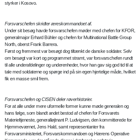
styrker i Kosovo.
Forsvarschefen skridter æreskommandoet af.
Under sit besøg havde forsvarschefen møder med chefen for KFOR,
generalmajor Erhard Bühler og chefen for Multinational Battle Group
North, oberst Frank Barrera.
Først og fremmest var besøgt dog tiltænkt de danske soldater. Selv
om besøgt var kort og programmet stramt, var forsvarschefen rundt
til alle underafdelinger og underenheder, hvor han gav sig god tid til at
tale med soldaterne og spørge ind på sin egen hjertelige måde, hvilket
fik en masse smil frem.
Forsvarschefen og CISEN deler røverhistorier.
For at alle under mere uformelle former kunne møde generalen og
hans følge, som blandt andet bestod af chefen for Forsvarets
Materieltjeneste, generalløjtnant P. Ludvigsen, den kommitterede for
Hjemmeværnet, Jens Hald, samt repræsentanter fra
Forsvarsministeriet, Forsvarskommandoen og Hærens Operative