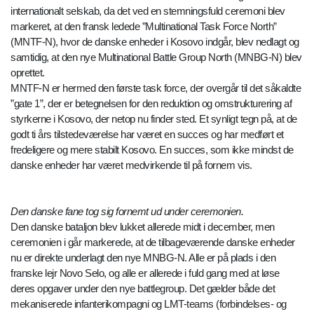
internationalt selskab, da det ved en stemningsfuld ceremoni blev
markeret, at den fransk ledede ”Multinational Task Force North”
(MNTF-N), hvor de danske enheder i Kosovo indgår, blev nedlagt og
samtidig, at den nye Multinational Battle Group North (MNBG-N) blev
oprettet.
MNTF-N er hermed den første task force, der overgår til det såkaldte
”gate 1”, der er betegnelsen for den reduktion og omstrukturering af
styrkerne i Kosovo, der netop nu finder sted. Et synligt tegn på, at de
godt ti års tilstedeværelse har været en succes og har medført et
fredeligere og mere stabilt Kosovo. En succes, som ikke mindst de
danske enheder har været medvirkende til på fornem vis.
Den danske fane tog sig fornemt ud under ceremonien.
Den danske bataljon blev lukket allerede midt i december, men
ceremonien i går markerede, at de tilbageværende danske enheder
nu er direkte underlagt den nye MNBG-N. Alle er på plads i den
franske lejr Novo Selo, og alle er allerede i fuld gang med at løse
deres opgaver under den nye battlegroup. Det gælder både det
mekaniserede infanterikompagni og LMT-teams (forbindelses- og