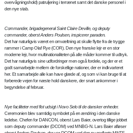
overvågningshold) patruljering i terrænet samt det danske personel i
den nye stab.
Commander, brigadegeneral Saint Claire Deville, og deputy
commander, oberst Anders Poulsen, inspicerer paraden.
Det har naturligvis været en omvæltning at skulle flytte fra de trygge
rammer i Camp Olaf Rye (COR). Den nye franske lejr er en stor
moderne lejr, hvor multinationaliteten på alle måder kommer til udtryk.
Det har naturligvis sine udfordringer men også fordele, og der er et
godt samarbejde mellem de forskellige nationer, der er indkvarteret
her. Et samarbejde alle kan have glæde af, og som vi kan bruge til at
forberede vejen for næste hold danskere, der snart ankommer i
begyndelse af februar.
Nye faciliteter med flot udsigt i Novo Selo til de dansker enheder.
Ceremonien blev samtidig symbolet på en ændring i den danske
ledelse. Chefen for DANCON, oberst Lars Baier, overtog tillige jobbet
som deputy commander (DCOM) ved MNBG-N. Lars Baier afløser
oberst Anders Poulsen, der var DCOM ved den nu nedlagte MNTF-