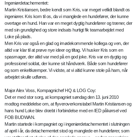
Ingeniørdetachementet:
Martin Kristiansen, bedre kendt som Kris, var meget vellidt blandt os
ingeniører. Kris kom til os, da vi manglede en hundefører, der kunne
overtage en hund. Han var en meget dygtig hundefører og træner, der
med sin grundighed og store indsats hurtigt fik teamarbejdet med
Loke på plads.
Men Kris var også en glad og imødekommende kollega og ven, der
altid var klar til at prøve nye ideer og tiltag. Vi husker Kris som en
spasmager, der altid var med på en god joke. Kris var en dygtig og
professionel soldat, der kunne sit håndværk. Både som hundefører
og som enkeltkæmper. Vi vidste, at vi altid kunne stole på ham, når
arbejdet skulle udføres.
Major Alex Voss, Kompagnichef HQ & LOG Coy:
Det er med stor sorg, at kompagniet søndag den 13. juni 2010
modtog meddelelse om, at flyveroverkonstabel Martin Kristiansen og
hans hund Loke blev dræbt i forbindelse med en IED påkørsel ved
FOB BUDWAN.
Martin startede i kompagniet og i ingeniørdetachementet i slutningen
af april i år, da detachementet stod og manglede en hundefører, som