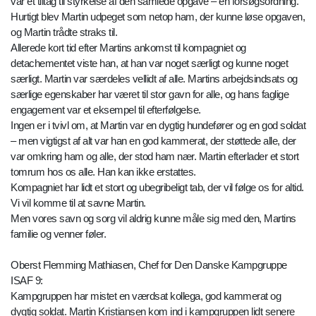
var et tiltag til styrkelse af den samlede opgave – en forsøgsordning.
Hurtigt blev Martin udpeget som netop ham, der kunne løse opgaven,
og Martin trådte straks til.
Allerede kort tid efter Martins ankomst til kompagniet og
detachementet viste han, at han var noget særligt og kunne noget
særligt. Martin var særdeles vellidt af alle. Martins arbejdsindsats og
særlige egenskaber har været til stor gavn for alle, og hans faglige
engagement var et eksempel til efterfølgelse.
Ingen er i tvivl om, at Martin var en dygtig hundefører og en god soldat
– men vigtigst af alt var han en god kammerat, der støttede alle, der
var omkring ham og alle, der stod ham nær. Martin efterlader et stort
tomrum hos os alle. Han kan ikke erstattes.
Kompagniet har lidt et stort og ubegribeligt tab, der vil følge os for altid.
Vi vil komme til at savne Martin.
Men vores savn og sorg vil aldrig kunne måle sig med den, Martins
familie og venner føler.
Oberst Flemming Mathiasen, Chef for Den Danske Kampgruppe
ISAF 9:
Kampgruppen har mistet en værdsat kollega, god kammerat og
dygtig soldat. Martin Kristiansen kom ind i kampgruppen lidt senere