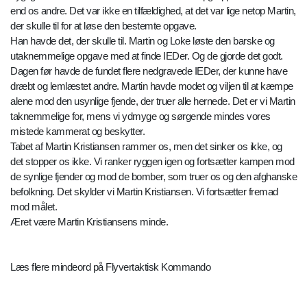
end os andre. Det var ikke en tilfældighed, at det var lige netop Martin,
der skulle til for at løse den bestemte opgave.
Han havde det, der skulle til. Martin og Loke løste den barske og
utaknemmelige opgave med at finde IEDer. Og de gjorde det godt.
Dagen før havde de fundet flere nedgravede IEDer, der kunne have
dræbt og lemlæstet andre. Martin havde modet og viljen til at kæmpe
alene mod den usynlige fjende, der truer alle hernede. Det er vi Martin
taknemmelige for, mens vi ydmyge og sørgende mindes vores
mistede kammerat og beskytter.
Tabet af Martin Kristiansen rammer os, men det sinker os ikke, og
det stopper os ikke. Vi ranker ryggen igen og fortsætter kampen mod
de synlige fjender og mod de bomber, som truer os og den afghanske
befolkning. Det skylder vi Martin Kristiansen. Vi fortsætter fremad
mod målet.
Æret være Martin Kristiansens minde.
Læs flere mindeord på Flyvertaktisk Kommando