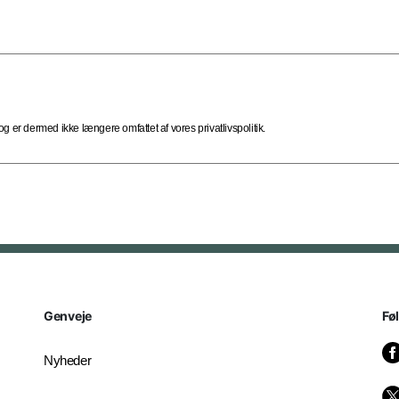
 er dermed ikke længere omfattet af vores privatlivspolitik.
Genveje
Fø
Nyheder