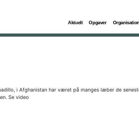
(current)
(current)
(current)
Aktuelt
Opgaver
Organisatio
madillo, i Afghanistan har været på manges læber de sene
ren. Se video