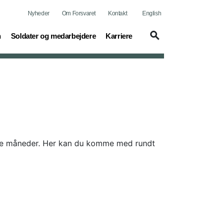
Nyheder
Om Forsvaret
Kontakt
English
(current)
(current)
n
Soldater og medarbejdere
Karriere
ste måneder. Her kan du komme med rundt