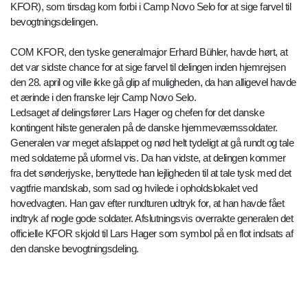
KFOR), som tirsdag kom forbi i Camp Novo Selo for at sige farvel til
bevogtningsdelingen.
COM KFOR, den tyske generalmajor Erhard Bühler, havde hørt, at
det var sidste chance for at sige farvel til delingen inden hjemrejsen
den 28. april og ville ikke gå glip af muligheden, da han alligevel havde
et ærinde i den franske lejr Camp Novo Selo.
Ledsaget af delingsfører Lars Hager og chefen for det danske
kontingent hilste generalen på de danske hjemmeværnssoldater.
Generalen var meget afslappet og nød helt tydeligt at gå rundt og tale
med soldaterne på uformel vis. Da han vidste, at delingen kommer
fra det sønderjyske, benyttede han lejligheden til at tale tysk med det
vagtfrie mandskab, som sad og hvilede i opholdslokalet ved
hovedvagten. Han gav efter rundturen udtryk for, at han havde fået
indtryk af nogle gode soldater. Afslutningsvis overrakte generalen det
officielle KFOR skjold til Lars Hager som symbol på en flot indsats af
den danske bevogtningsdeling.