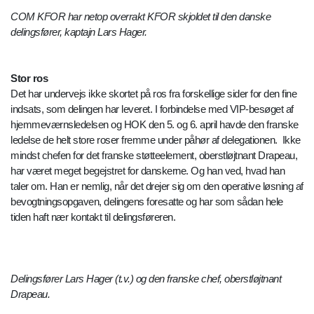
COM KFOR har netop overrakt KFOR skjoldet til den danske
delingsfører, kaptajn Lars Hager.
Stor ros
Det har undervejs ikke skortet på ros fra forskellige sider for den fine
indsats, som delingen har leveret. I forbindelse med VIP-besøget af
hjemmeværnsledelsen og HOK den 5. og 6. april havde den franske
ledelse de helt store roser fremme under påhør af delegationen. Ikke
mindst chefen for det franske støtteelement, oberstløjtnant Drapeau,
har været meget begejstret for danskerne. Og han ved, hvad han
taler om. Han er nemlig, når det drejer sig om den operative løsning af
bevogtningsopgaven, delingens foresatte og har som sådan hele
tiden haft nær kontakt til delingsføreren.
Delingsfører Lars Hager (t.v.) og den franske chef, oberstløjtnant
Drapeau.