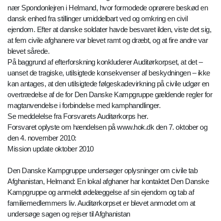
nær Spondonlejren i Helmand, hvor formodede oprørere beskød en
dansk enhed fra stillinger umiddelbart ved og omkring en civil
ejendom. Efter at danske soldater havde besvaret ilden, viste det sig,
at fem civile afghanere var blevet ramt og dræbt, og at fire andre var
blevet sårede.
På baggrund af efterforskning konkluderer Auditørkorpset, at det –
uanset de tragiske, utilsigtede konsekvenser af beskydningen – ikke
kan antages, at den utilsigtede følgeskadevirkning på civile udgør en
overtrædelse af de for Den Danske Kampgruppe gældende regler for
magtanvendelse i forbindelse med kamphandlinger.
Se meddelelse fra Forsvarets Auditørkorps her.
Forsvaret oplyste om hændelsen på www.hok.dk den 7. oktober og
den 4. november 2010:
Mission update oktober 2010
Den Danske Kampgruppe undersøger oplysninger om civile tab
Afghanistan, Helmand: En lokal afghaner har kontaktet Den Danske
Kampgruppe og anmeldt ødelæggelse af sin ejendom og tab af
familiemedlemmers liv. Auditørkorpset er blevet anmodet om at
undersøge sagen og rejser til Afghanistan