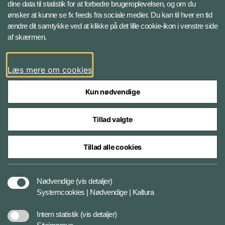
Instagram
dine data til statistik for at forbedre brugeroplevelsen, og om du
ønsker at kunne se fx feeds fra sociale medier. Du kan til hver en tid
ændre dit samtykke ved at klikke på det lille cookie-ikon i venstre side
Bluesky
af skærmen.
LinkedIn
Læs mere om cookies
Kun nødvendige
Tillad valgte
Styrelser og myndigheder under Forsvarsministeriet
Tillad alle cookies
Databeskyttelse og ansvar
Nødvendige
(vis detaljer)
Systemcookies | Nødvendige | Kaltura
Cookiepolitik
Intern statistik
(vis detaljer)