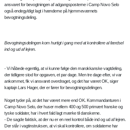
ansvaret for bevogtningen af adgangsposterne i Camp Novo Selo
også endegyldigt lagt i hænderne på hjemmeværnets
bevogtningsdeling.
Bevogtningsdelingen kom hurtigt i gang med at kontrollere al færdsel
ind og ud af lejren.
- Vi håbede egentlig, at vi kunne følge den marokkanske vagtdeling,
der tidligere stod for opgaven, et par dage. Men tre dage efter, vi var
ankommet, fik vi ansvaret overdraget, og det har været OK, siger
kaptajn Lars Hager, der er fører for bevogtningsdelingen.
Noget tyder på, at det har været mere end OK. Kommandanturen i
Camp Novo Selo, der huser mellem 400 og 500 primært franske og
tyske soldater, har i hvert fald lagt mærke til danskerne.
- De sagde faktisk, at der nu er en reel kontrol både ind og ud af lejren.
Der står i vagtinstruksen, at vi skal kontrollere, om soldaterne har