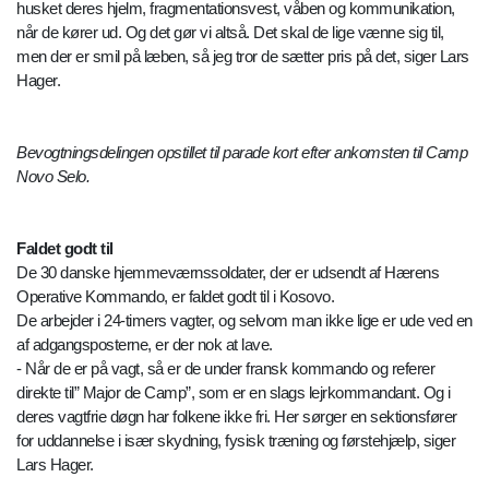
husket deres hjelm, fragmentationsvest, våben og kommunikation,
når de kører ud. Og det gør vi altså. Det skal de lige vænne sig til,
men der er smil på læben, så jeg tror de sætter pris på det, siger Lars
Hager.
Bevogtningsdelingen opstillet til parade kort efter ankomsten til Camp
Novo Selo.
Faldet godt til
De 30 danske hjemmeværnssoldater, der er udsendt af Hærens
Operative Kommando, er faldet godt til i Kosovo.
De arbejder i 24-timers vagter, og selvom man ikke lige er ude ved en
af adgangsposterne, er der nok at lave.
- Når de er på vagt, så er de under fransk kommando og referer
direkte til” Major de Camp”, som er en slags lejrkommandant. Og i
deres vagtfrie døgn har folkene ikke fri. Her sørger en sektionsfører
for uddannelse i især skydning, fysisk træning og førstehjælp, siger
Lars Hager.