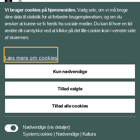
X
Vi bruger cookies på hjemmesiden.
Vælg selv, om vi må bruge
Instagram
dine data til statistik for at forbedre brugeroplevelsen, og om du
ønsker at kunne se fx feeds fra sociale medier. Du kan til hver en tid
ændre dit samtykke ved at klikke på det lille cookie-ikon i venstre side
Bluesky
af skærmen.
LinkedIn
Læs mere om cookies
Kun nødvendige
Tillad valgte
Styrelser og myndigheder under Forsvarsministeriet
Tillad alle cookies
Databeskyttelse og ansvar
Nødvendige
(vis detaljer)
Systemcookies | Nødvendige | Kaltura