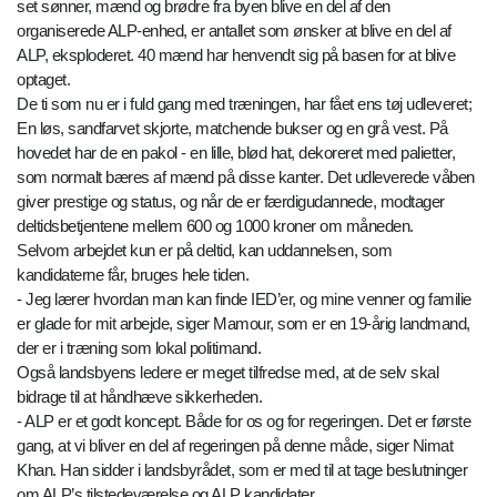
set sønner, mænd og brødre fra byen blive en del af den
organiserede ALP-enhed, er antallet som ønsker at blive en del af
ALP, eksploderet. 40 mænd har henvendt sig på basen for at blive
optaget.
De ti som nu er i fuld gang med træningen, har fået ens tøj udleveret;
En løs, sandfarvet skjorte, matchende bukser og en grå vest. På
hovedet har de en pakol - en lille, blød hat, dekoreret med palietter,
som normalt bæres af mænd på disse kanter. Det udleverede våben
giver prestige og status, og når de er færdigudannede, modtager
deltidsbetjentene mellem 600 og 1000 kroner om måneden.
Selvom arbejdet kun er på deltid, kan uddannelsen, som
kandidaterne får, bruges hele tiden.
- Jeg lærer hvordan man kan finde IED’er, og mine venner og familie
er glade for mit arbejde, siger Mamour, som er en 19-årig landmand,
der er i træning som lokal politimand.
Også landsbyens ledere er meget tilfredse med, at de selv skal
bidrage til at håndhæve sikkerheden.
- ALP er et godt koncept. Både for os og for regeringen. Det er første
gang, at vi bliver en del af regeringen på denne måde, siger Nimat
Khan. Han sidder i landsbyrådet, som er med til at tage beslutninger
om ALP’s tilstedeværelse og ALP kandidater.