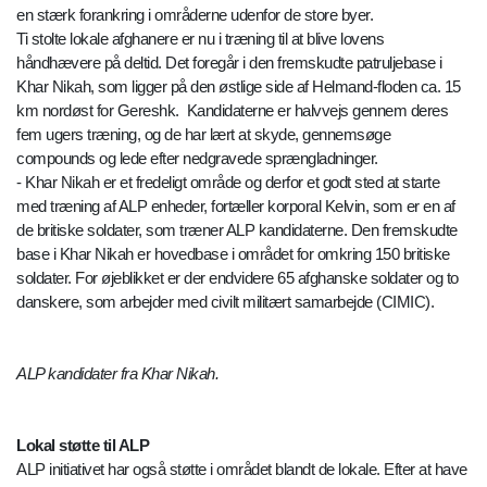
en stærk forankring i områderne udenfor de store byer.
Ti stolte lokale afghanere er nu i træning til at blive lovens
håndhævere på deltid. Det foregår i den fremskudte patruljebase i
Khar Nikah, som ligger på den østlige side af Helmand-floden ca. 15
km nordøst for Gereshk. Kandidaterne er halvvejs gennem deres
fem ugers træning, og de har lært at skyde, gennemsøge
compounds og lede efter nedgravede sprængladninger.
- Khar Nikah er et fredeligt område og derfor et godt sted at starte
med træning af ALP enheder, fortæller korporal Kelvin, som er en af
de britiske soldater, som træner ALP kandidaterne. Den fremskudte
base i Khar Nikah er hovedbase i området for omkring 150 britiske
soldater. For øjeblikket er der endvidere 65 afghanske soldater og to
danskere, som arbejder med civilt militært samarbejde (CIMIC).
ALP kandidater fra Khar Nikah.
Lokal støtte til ALP
ALP initiativet har også støtte i området blandt de lokale. Efter at have