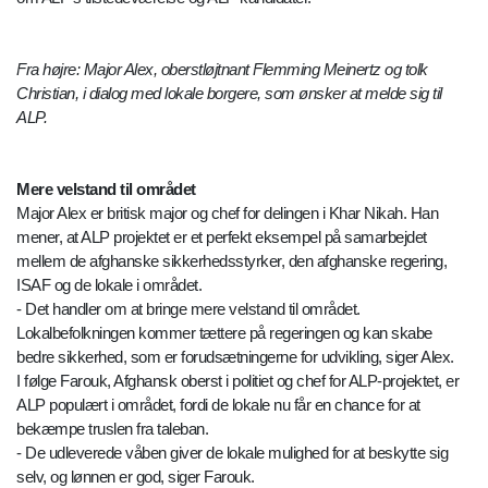
Fra højre: Major Alex, oberstløjtnant Flemming Meinertz og tolk
Christian, i dialog med lokale borgere, som ønsker at melde sig til
ALP.
Mere velstand til området
Major Alex er britisk major og chef for delingen i Khar Nikah. Han
mener, at ALP projektet er et perfekt eksempel på samarbejdet
mellem de afghanske sikkerhedsstyrker, den afghanske regering,
ISAF og de lokale i området.
- Det handler om at bringe mere velstand til området.
Lokalbefolkningen kommer tættere på regeringen og kan skabe
bedre sikkerhed, som er forudsætningerne for udvikling, siger Alex.
I følge Farouk, Afghansk oberst i politiet og chef for ALP-projektet, er
ALP populært i området, fordi de lokale nu får en chance for at
bekæmpe truslen fra taleban.
- De udleverede våben giver de lokale mulighed for at beskytte sig
selv, og lønnen er god, siger Farouk.