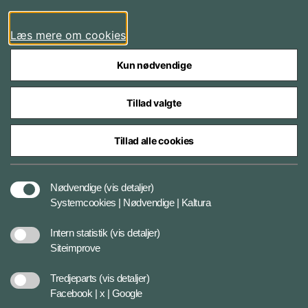
LinkedIn
Læs mere om cookies
Kun nødvendige
Tillad valgte
Styrelser og myndigheder under Forsvarsministeriet
Tillad alle cookies
Databeskyttelse og ansvar
Nødvendige
(vis detaljer)
Systemcookies | Nødvendige | Kaltura
Cookiepolitik
Intern statistik
(vis detaljer)
Siteimprove
Tilgængelighedserklæring
Tredjeparts
(vis detaljer)
Facebook | x | Google