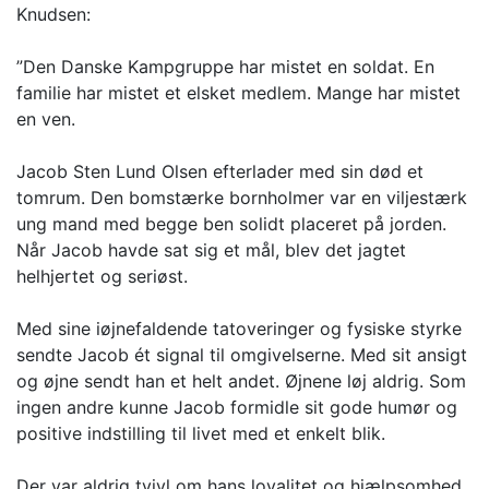
Knudsen:
”Den Danske Kampgruppe har mistet en soldat. En
familie har mistet et elsket medlem. Mange har mistet
en ven.
Jacob Sten Lund Olsen efterlader med sin død et
tomrum. Den bomstærke bornholmer var en viljestærk
ung mand med begge ben solidt placeret på jorden.
Når Jacob havde sat sig et mål, blev det jagtet
helhjertet og seriøst.
Med sine iøjnefaldende tatoveringer og fysiske styrke
sendte Jacob ét signal til omgivelserne. Med sit ansigt
og øjne sendt han et helt andet. Øjnene løj aldrig. Som
ingen andre kunne Jacob formidle sit gode humør og
positive indstilling til livet med et enkelt blik.
Der var aldrig tvivl om hans loyalitet og hjælpsomhed.