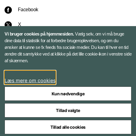
Facebook
X
Vi bruger cookies på hjemmesiden.
Vælg selv, om vi må bruge
Instagram
dine data til statistik for at forbedre brugeroplevelsen, og om du
ønsker at kunne se fx feeds fra sociale medier. Du kan til hver en tid
ændre dit samtykke ved at klikke på det lille cookie-ikon i venstre side
Bluesky
af skærmen.
LinkedIn
Læs mere om cookies
Kun nødvendige
Tillad valgte
Styrelser og myndigheder under Forsvarsministeriet
Tillad alle cookies