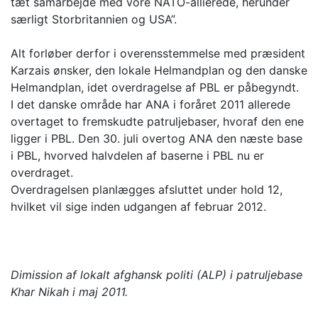
tæt samarbejde med vore NATO-allierede, herunder
særligt Storbritannien og USA”.
Alt forløber derfor i overensstemmelse med præsident
Karzais ønsker, den lokale Helmandplan og den danske
Helmandplan, idet overdragelse af PBL er påbegyndt.
I det danske område har ANA i foråret 2011 allerede
overtaget to fremskudte patruljebaser, hvoraf den ene
ligger i PBL. Den 30. juli overtog ANA den næste base
i PBL, hvorved halvdelen af baserne i PBL nu er
overdraget.
Overdragelsen planlægges afsluttet under hold 12,
hvilket vil sige inden udgangen af februar 2012.
Dimission af lokalt afghansk politi (ALP) i patruljebase
Khar Nikah i maj 2011.