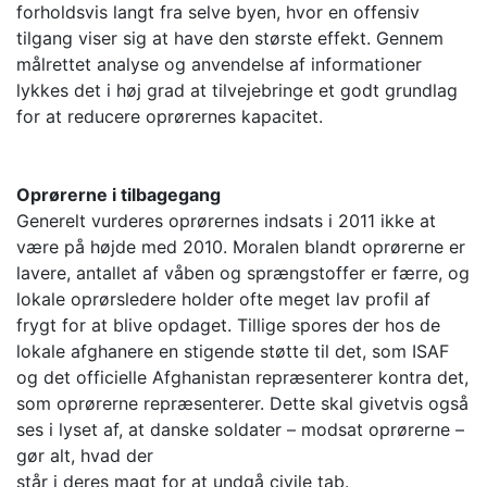
forholdsvis langt fra selve byen, hvor en offensiv
tilgang viser sig at have den største effekt. Gennem
målrettet analyse og anvendelse af informationer
lykkes det i høj grad at tilvejebringe et godt grundlag
for at reducere oprørernes kapacitet.
Oprørerne i tilbagegang
Generelt vurderes oprørernes indsats i 2011 ikke at
være på højde med 2010. Moralen blandt oprørerne er
lavere, antallet af våben og sprængstoffer er færre, og
lokale oprørsledere holder ofte meget lav profil af
frygt for at blive opdaget. Tillige spores der hos de
lokale afghanere en stigende støtte til det, som ISAF
og det officielle Afghanistan repræsenterer kontra det,
som oprørerne repræsenterer. Dette skal givetvis også
ses i lyset af, at danske soldater – modsat oprørerne –
gør alt, hvad der
står i deres magt for at undgå civile tab.