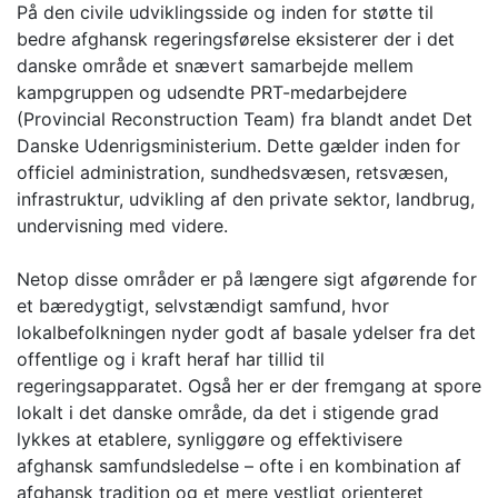
På den civile udviklingsside og inden for støtte til
bedre afghansk regeringsførelse eksisterer der i det
danske område et snævert samarbejde mellem
kampgruppen og udsendte PRT-medarbejdere
(Provincial Reconstruction Team) fra blandt andet Det
Danske Udenrigsministerium. Dette gælder inden for
officiel administration, sundhedsvæsen, retsvæsen,
infrastruktur, udvikling af den private sektor, landbrug,
undervisning med videre.
Netop disse områder er på længere sigt afgørende for
et bæredygtigt, selvstændigt samfund, hvor
lokalbefolkningen nyder godt af basale ydelser fra det
offentlige og i kraft heraf har tillid til
regeringsapparatet. Også her er der fremgang at spore
lokalt i det danske område, da det i stigende grad
lykkes at etablere, synliggøre og effektivisere
afghansk samfundsledelse – ofte i en kombination af
afghansk tradition og et mere vestligt orienteret