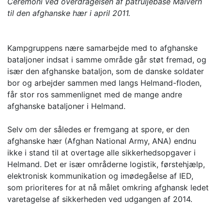
Ceremoni ved overdragelsen af patruljebase Malvern
til den afghanske hær i april 2011.
Kampgruppens nære samarbejde med to afghanske
bataljoner indsat i samme område går støt fremad, og
især den afghanske bataljon, som de danske soldater
bor og arbejder sammen med langs Helmand-floden,
får stor ros sammenlignet med de mange andre
afghanske bataljoner i Helmand.
Selv om der således er fremgang at spore, er den
afghanske hær (Afghan National Army, ANA) endnu
ikke i stand til at overtage alle sikkerhedsopgaver i
Helmand. Det er især områderne logistik, førstehjælp,
elektronisk kommunikation og imødegåelse af IED,
som prioriteres for at nå målet omkring afghansk ledet
varetagelse af sikkerheden ved udgangen af 2014.