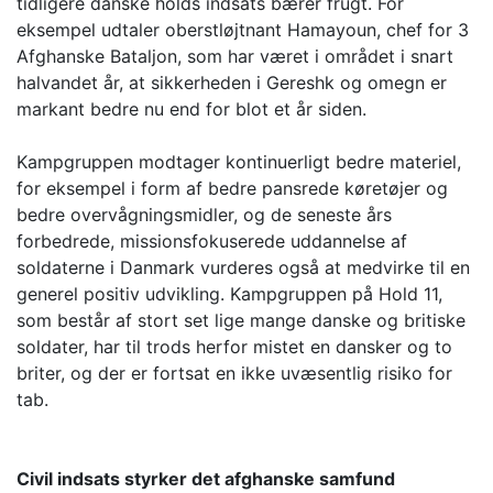
tidligere danske holds indsats bærer frugt. For
eksempel udtaler oberstløjtnant Hamayoun, chef for 3
Afghanske Bataljon, som har været i området i snart
halvandet år, at sikkerheden i Gereshk og omegn er
markant bedre nu end for blot et år siden.
Kampgruppen modtager kontinuerligt bedre materiel,
for eksempel i form af bedre pansrede køretøjer og
bedre overvågningsmidler, og de seneste års
forbedrede, missionsfokuserede uddannelse af
soldaterne i Danmark vurderes også at medvirke til en
generel positiv udvikling. Kampgruppen på Hold 11,
som består af stort set lige mange danske og britiske
soldater, har til trods herfor mistet en dansker og to
briter, og der er fortsat en ikke uvæsentlig risiko for
tab.
Civil indsats styrker det afghanske samfund