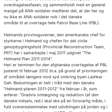
overdragelsesfasen, og sammenholdt med en generel
mangel på ANA-soldater medfører det, at der her og
nu ikke er ANA-soldater nok i det danske
område til at overtage hele Patrol Base Line (PBL).
Helmands provinsguvernør, den amerikanske chef for
styrkerne i Helmand og chefen for det civile
genopbygningshold (Provincial Reconstruction Team,
PRT) har i samarbejde i maj 2011 udgivet ”The
Helmand Plan 2011-2014”.
Heri er terminen for den afghanske overtagelse af PBL
justeret til februar 2012 bl.a. på grund af prioriteringen
af området længere mod syd omkring byen Lashkar
Gah. Beslutningen er helt i tråd med den danske
”Helmand-planen 2011-2012” fra februar i år, som
anfører: ”Gradvis omlægning og reduktion (af den
danske indsats, red.) skal ske på en forsvarlig måde, i
fuld overensstemmelse med udviklingen på jorden og i