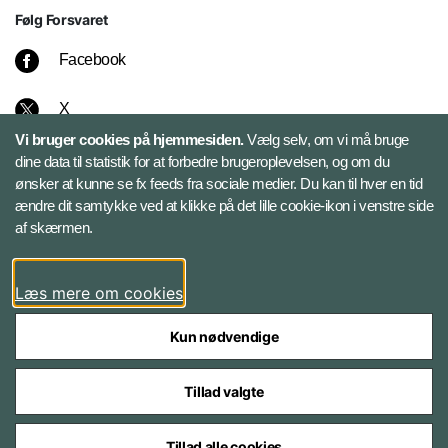
Følg Forsvaret
Facebook
X
Vi bruger cookies på hjemmesiden.
Vælg selv, om vi må bruge
Instagram
dine data til statistik for at forbedre brugeroplevelsen, og om du
ønsker at kunne se fx feeds fra sociale medier. Du kan til hver en tid
ændre dit samtykke ved at klikke på det lille cookie-ikon i venstre side
Bluesky
af skærmen.
LinkedIn
Læs mere om cookies
Kun nødvendige
Tillad valgte
Styrelser og myndigheder under Forsvarsministeriet
Tillad alle cookies