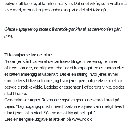
betyder alt for ofte, at familien må flytte. Det er et vilkår, som vi alle må
leve med, men uden jeres opbakning, ville det slet ikke gå.”
Glade kaptajner og stolte pårørende gør klar til, at ceremonien går i
gang.
Til kaptajnerne lød det bl.a.:
”Foran jer står bl.a. en af de centrale stillinger i hæren og i enhver
officers karriere, nemlig som chef for et kompagni, en eskadron eller
et batteri afhængig af våbenart. Det er en stilling, hvor jeres evner
som leder vil blive udfordret, og hvor jeres personlige eksempel har
betydelig rækkevidde. Ledelse er essensen i officerens virke, og det
skal I huske.”
Generalmajor Agner Rokos gav også et godt ledelsesråd med på
vejen: ”Tag udgangspunkt i, hvad I selv ville synes var rimeligt, hvis I
stod i jeres folks sted. Så kan det aldrig gå helt galt.”
Læs en længere udgave af artiklen på www.ho.dk.