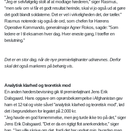
”Jeg er selvfølgelig stolt af at modtage hæderen,” siger Rasmus,
”men selv om vi får et godt resultat herinde, skal vi jo også ud at gøre
det godt blandt soldaterne. Det er vel i virkeligheden det, der tæller.”
Rasmus noterede sig også de ord, som chefen for Hærens
Operative Kommando, generalmajor Agner Rokos, sagde: ”Som
ledere er I til eksamen hver dag. Hver eneste gang, I træffer en
beslutning.”
Det er en stor dag, når de nye premierløjtnanter udnævnes. Derfor
skal det også markeres på behørig vis.
Analytisk klarhed og teoretisk mod
En anden hædersbevisning gik til premierløjtnant Jens Erik
Dalsgaard. Hans opgave om oprørsbekæmpelse i Afghanistan gav
ham et 12-tal og viste såvel ”analytisk klarhed og teoretisk mod”, lød
det i begrundelsen for legatet på 2.000 kr.
”Jeg havde en god fornemmelse, men jeg turde ikke tro på det,” siger
Jens Erik Dalsgaard. ”Det er da en rigtigt flot anerkendelse,” siger
han. ”Jeg ville skrive om det, fordi det har undret mig, hvordan man