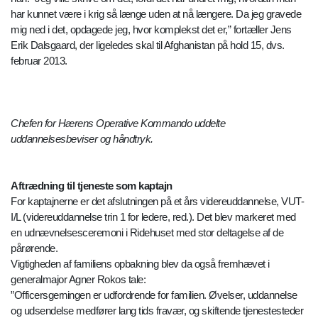
har kunnet være i krig så længe uden at nå længere. Da jeg gravede
mig ned i det, opdagede jeg, hvor komplekst det er,” fortæller Jens
Erik Dalsgaard, der ligeledes skal til Afghanistan på hold 15, dvs.
februar 2013.
Chefen for Hærens Operative Kommando uddelte
uddannelsesbeviser og håndtryk.
Aftrædning til tjeneste som kaptajn
For kaptajnerne er det afslutningen på et års videreuddannelse, VUT-
I/L (videreuddannelse trin 1 for ledere, red.). Det blev markeret med
en udnævnelsesceremoni i Ridehuset med stor deltagelse af de
pårørende.
Vigtigheden af familiens opbakning blev da også fremhævet i
generalmajor Agner Rokos tale:
”Officersgerningen er udfordrende for familien. Øvelser, uddannelse
og udsendelse medfører lang tids fravær, og skiftende tjenestesteder