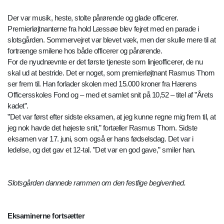
Der var musik, heste, stolte pårørende og glade officerer.
Premierløjtnanterne fra hold Læssøe blev fejret med en parade i
slotsgården. Sommervejret var blevet væk, men der skulle mere til at
fortrænge smilene hos både officerer og pårørende.
For de nyudnævnte er det første tjeneste som linjeofficerer, de nu
skal ud at bestride. Det er noget, som premierløjtnant Rasmus Thorn
ser frem til. Han forlader skolen med 15.000 kroner fra Hærens
Officersskoles Fond og – med et samlet snit på 10,52 – titel af ”Årets
kadet”.
”Det var først efter sidste eksamen, at jeg kunne regne mig frem til, at
jeg nok havde det højeste snit,” fortæller Rasmus Thorn. Sidste
eksamen var 17. juni, som også er hans fødselsdag. Det var i
ledelse, og det gav et 12-tal. ”Det var en god gave,” smiler han.
Slotsgården dannede rammen om den festlige begivenhed.
Eksaminerne fortsætter