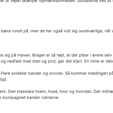
der af vejen skærper opmærksomheden. Soldaterne ved af er
t bære rundt på, men de har også vist sig uundværlige, når 
kaste sig på maven. Braget er så højt, at det piber i ørene s
og nedfald med sten og jord, gør det klart. En mine er det
r. Flere soldater bander og svovler. Så kommer meldingen på r
igt.
ærk. Den klassiske hvem, hvad, hvor og hvordan. Det militær
o-kompagniet kender rutinerne.