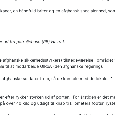
ikaner, en håndfuld briter og en afghansk specialenhed, s
r ud fra patruljebase (PB) Hazrat.
(de afghanske sikkerhedsstyrkers) tilstedeværelse i område
kale til at modarbejde GIRoA (den afghanske regering).
 afghanske soldater frem, så de kan tale med de lokale…”. D
er efter rykker styrken ud af porten. For årstiden er det m
 over 40 kilo og udsigt til knap ti kilometers fodtur, ryste