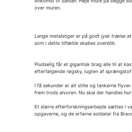
Ankomst til Saidan. Høje mure på begge si
over muren.
Lange metalstiger er på godt jysk trælse a
som i dette tilfælde skabes overblik.
Pludselig får et gigantisk brag alle til at 
efterfølgende røgsky, lugten af sprængstof 
I få sekunder er alt stille og tankerne flyve
frem trods alvoren. Nu skal der handles hurt
Et større efterforskningsarbejde sættes i v
opgaverne, og de erfarne soldater fra Brav