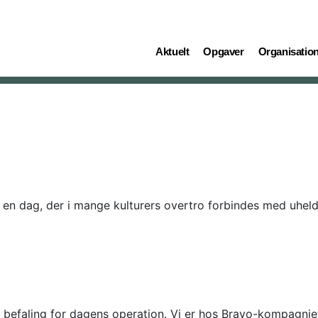
(current)
(current)
(current)
Aktuelt
Opgaver
Organisatio
 dag, der i mange kulturers overtro forbindes med uheld. 
r befaling for dagens operation. Vi er hos Bravo-kompagniet