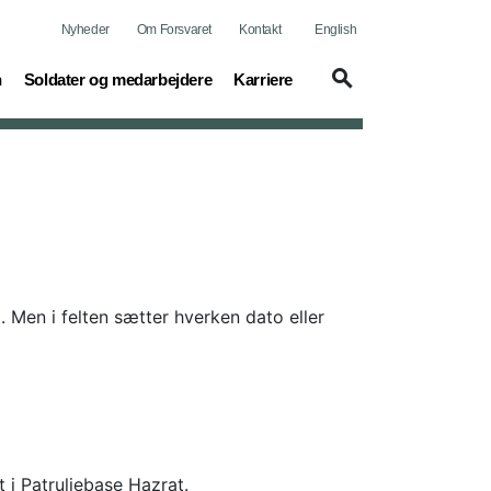
Nyheder
Om Forsvaret
Kontakt
English
(current)
(current)
n
Soldater og medarbejdere
Karriere
Men i felten sætter hverken dato eller
 i Patruljebase Hazrat.