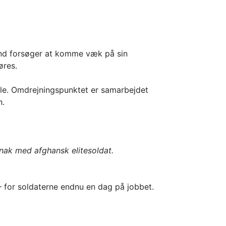
mand forsøger at komme væk på sin
øres.
ale. Omdrejningspunktet er samarbejdet
n.
nak med afghansk elitesoldat.
 for soldaterne endnu en dag på jobbet.