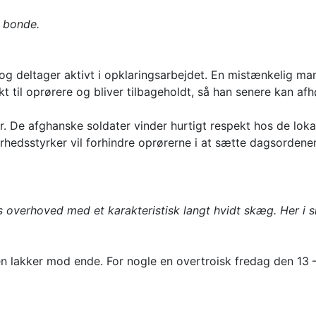
l bonde.
 og deltager aktivt i opklaringsarbejdet. En mistænkelig 
t til oprørere og bliver tilbageholdt, så han senere kan afh
r. De afghanske soldater vinder hurtigt respekt hos de lok
edsstyrker vil forhindre oprørerne i at sætte dagsordene
overhoved med et karakteristisk langt hvidt skæg. Her i s
 lakker mod ende. For nogle en overtroisk fredag den 13 –