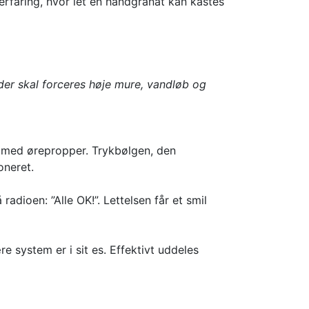
faring, hvor let en håndgranat kan kastes
der skal forceres høje mure, vandløb og
elv med ørepropper. Trykbølgen, den
oneret.
adioen: ”Alle OK!”. Lettelsen får et smil
e system er i sit es. Effektivt uddeles