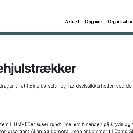
(current)
(current)
(current)
Aktuelt
Opgaver
Organisatio
rehjulstrækker
er til at højne kørsels– og færdselssikkerheden ved de 
 fem HUMVEEer suser rundt imellem hinanden på kryds og 
seniorsergent Allan og korporal Jean ankommer til Camp 