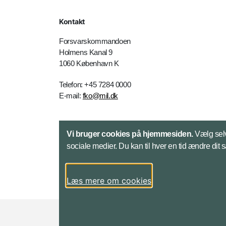
Kontakt
Forsvarskommandoen
Holmens Kanal 9
1060 København K
Telefon: +45 7284 0000
E-mail:
fko@mil.dk
Kontakt
Vi bruger cookies på hjemmesiden.
Vælg selv
sociale medier. Du kan til hver en tid ændre dit 
Læs mere om cookies
Styrelser og myndigheder under Forsvarsmini