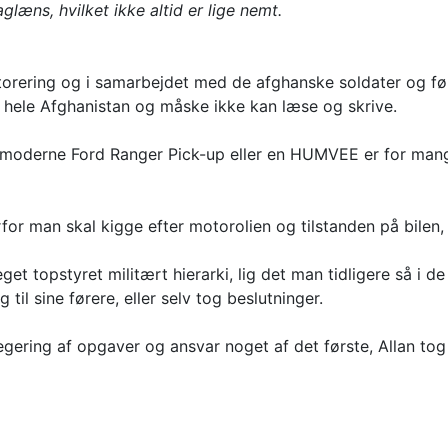
æns, hvilket ikke altid er lige nemt.
entorering og i samarbejdet med de afghanske soldater og fø
 hele Afghanistan og måske ikke kan læse og skrive.
n moderne Ford Ranger Pick-up eller en HUMVEE er for mange 
for man skal kigge efter motorolien og tilstanden på bilen, 
et topstyret militært hierarki, lig det man tidligere så i d
il sine førere, eller selv tog beslutninger.
gering af opgaver og ansvar noget af det første, Allan tog