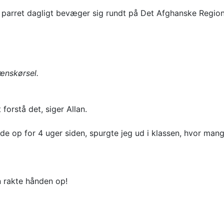
r parret dagligt bevæger sig rundt på Det Afghanske Regio
ænskørsel.
 forstå det, siger Allan.
e op for 4 uger siden, spurgte jeg ud i klassen, hvor mange
n rakte hånden op!