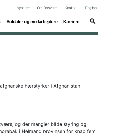
Nyheder
Om Forsvaret
Kontakt
English
(current)
(current)
n
Soldater og medarbejdere
Karriere
afghanske hærstyrker i Afghanistan
tværs, og der mangler både styring og
Shorabak i Helmand provinsen for knap fem