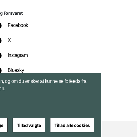
lg Forsvaret
Facebook
X
Instagram
Bluesky
sen, og om du ønsker at kunne se fx feeds fra
LinkedIn
en.
ge
Tillad valgte
Tillad alle cookies