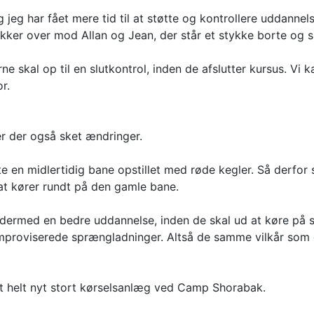
g jeg har fået mere tid til at støtte og kontrollere uddann
ikker over mod Allan og Jean, der står et stykke borte og s
ne skal op til en slutkontrol, inden de afslutter kursus. Vi 
r.
er der også sket ændringer.
tte en midlertidig bane opstillet med røde kegler. Så derfor
 kører rundt på den gamle bane.
g dermed en bedre uddannelse, inden de skal ud at køre på 
r improviserede sprængladninger. Altså de samme vilkår som
et helt nyt stort kørselsanlæg ved Camp Shorabak.