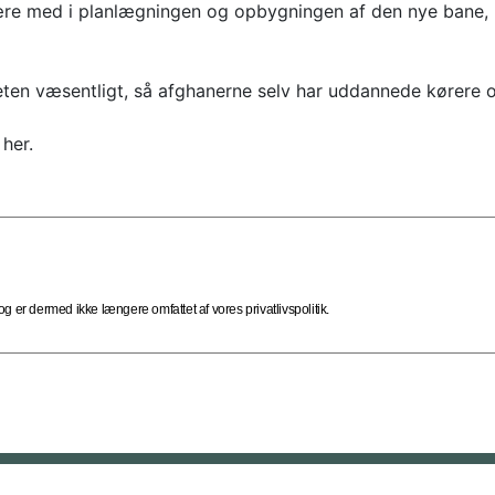
være med i planlægningen og opbygningen af den nye bane, h
ten væsentligt, så afghanerne selv har uddannede kørere o
her.
 er dermed ikke længere omfattet af vores privatlivspolitik.