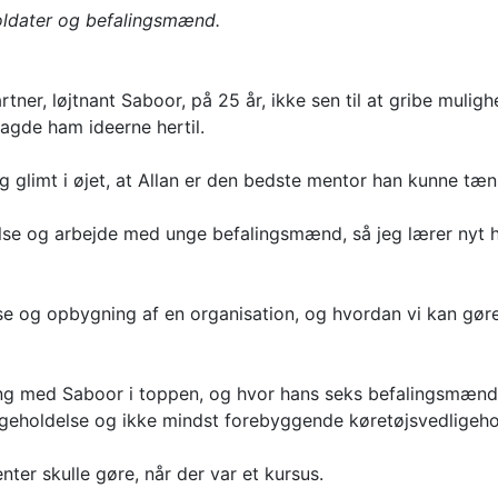
oldater og befalingsmænd.
ner, løjtnant Saboor, på 25 år, ikke sen til at gribe mulig
elagde ham ideerne hertil.
 glimt i øjet, at Allan er den bedste mentor han kunne tæ
se og arbejde med unge befalingsmænd, så jeg lærer nyt h
e og opbygning af en organisation, og hvordan vi kan gøre
ning med Saboor i toppen, og hvor hans seks befalingsmæn
ligeholdelse og ikke mindst forebyggende køretøjsvedligeho
nter skulle gøre, når der var et kursus.