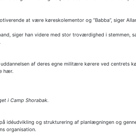
tiverende at være køreskolementor og ”Babba”, siger Alla
and, siger han videre med stor troværdighed i stemmen, sa
.
 uddannelsen af deres egne militære kørere ved centrets kø
e hær.
get i Camp Shorabak.
 på idéudvikling og strukturering af planlægningen og gen
ns organisation.