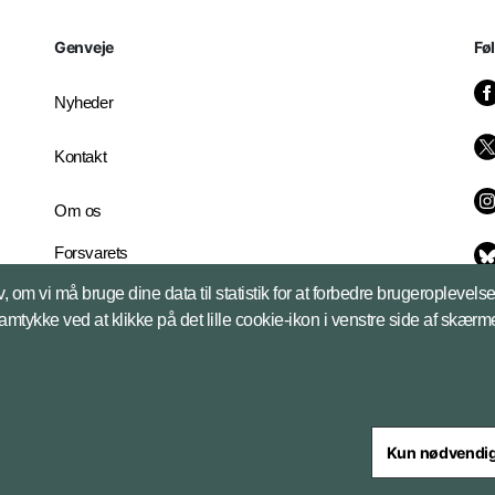
Genveje
Fø
Nyheder
Kontakt
Om os
Forsvarets
Whistleblowerordning
, om vi må bruge dine data til statistik for at forbedre brugeroplevel
English Edition
samtykke ved at klikke på det lille cookie-ikon i venstre side af skærm
Kun nødvendi
steriet