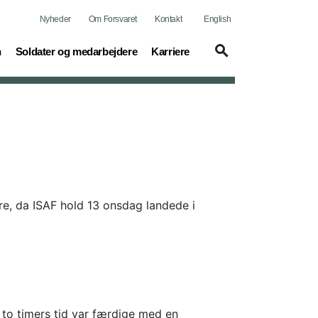
Nyheder
Om Forsvaret
Kontakt
English
(current)
(current)
n
Soldater og medarbejdere
Karriere
e, da ISAF hold 13 onsdag landede i
 to timers tid var færdige med en