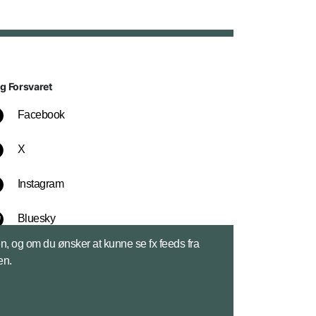
lg Forsvaret
Facebook
X
Instagram
Bluesky
sen, og om du ønsker at kunne se fx feeds fra
LinkedIn
en.