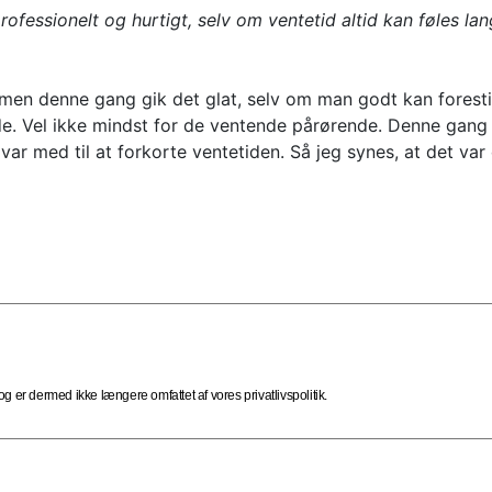
ofessionelt og hurtigt, selv om ventetid altid kan føles la
 men denne gang gik det glat, selv om man godt kan forestille
de. Vel ikke mindst for de ventende pårørende. Denne gang b
 var med til at forkorte ventetiden. Så jeg synes, at det va
 er dermed ikke længere omfattet af vores privatlivspolitik.