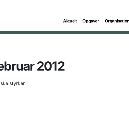
(current)
(current)
(current)
Aktuelt
Opgaver
Organisatio
ebruar 2012
ske styrker