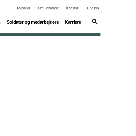
Nyheder
Om Forsvaret
Kontakt
English
(current)
(current)
n
Soldater og medarbejdere
Karriere