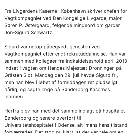
Fra Livgardens Kaserne i København skriver chefen for
Vagtkompagniet ved Den Kongelige Livgarde, major
Søren P. Østergaard, følgende mindeord om garder
Jon-Sigurd Schwartz:
Sigurd var netop påbegyndt tjenesten ved
Vagtkompagniet efter endt rekrutuddannelse. Han var
sammen med kollegaer fra indkaldelseshold april 2013
indsat i vagten om Hendes Majestæt Dronningen på
Gråsten Slot. Mandag den 29. juli havde Sigurd fri,
men han blev i løbet af formiddagen ret pludseligt
dårlig, og søgte læge på Sønderborg Kasernes
infirmeri.
Herfra blev han med det samme indlagt på hospitalet i
Sønderborg og senere overført til
Universitetshospitalet i Odense, alt imens hans tilstand
forværredes. Det stod nu klart, at der var tale om en