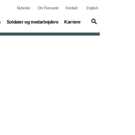
Nyheder
Om Forsvaret
Kontakt
English
(current)
(current)
n
Soldater og medarbejdere
Karriere