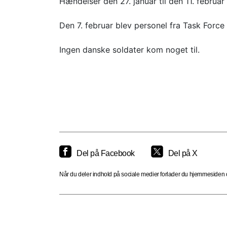
Hændelser den 27. januar til den 11. februar
Den 7. februar blev personel fra Task Forc
Ingen danske soldater kom noget til.
Del på Facebook
Del på X
Når du deler indhold på sociale medier forlader du hjemmesiden og