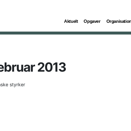
(current)
(current)
(current)
Aktuelt
Opgaver
Organisatio
ebruar 2013
ske styrker