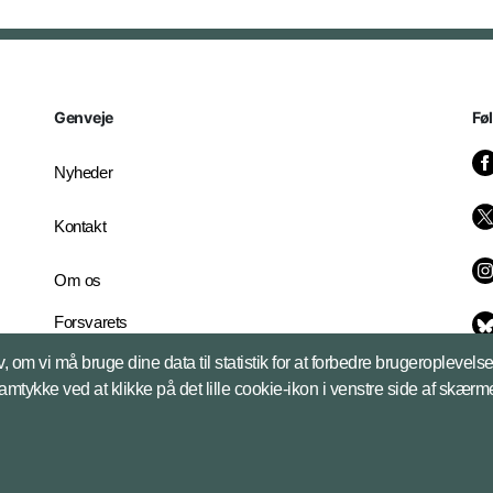
Genveje
Fø
Nyheder
Kontakt
Om os
Forsvarets
Whistleblowerordning
, om vi må bruge dine data til statistik for at forbedre brugeroplevel
English Edition
samtykke ved at klikke på det lille cookie-ikon i venstre side af skærm