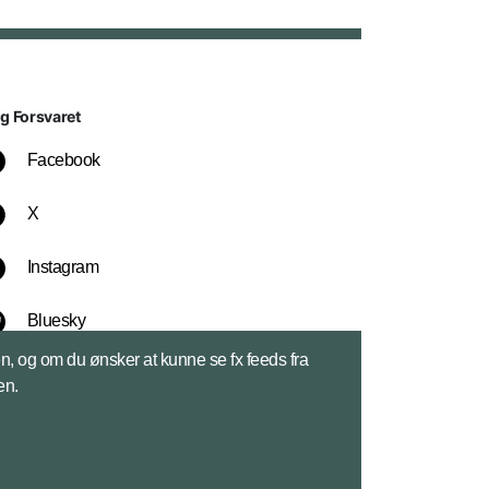
lg Forsvaret
Facebook
X
Instagram
Bluesky
sen, og om du ønsker at kunne se fx feeds fra
LinkedIn
en.