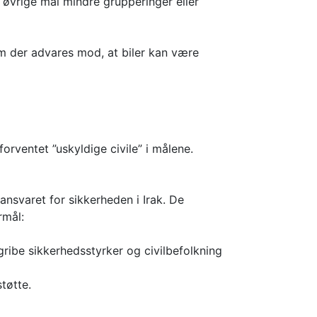
e øvrige mål mindre grupperinger eller
som der advares mod, at biler kan være
rventet ”uskyldige civile” i målene.
ansvaret for sikkerheden i Irak. De
rmål:
ngribe sikkerhedsstyrker og civilbefolkning
tøtte.