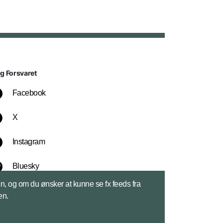
lg Forsvaret
Facebook
X
Instagram
Bluesky
sen, og om du ønsker at kunne se fx feeds fra
LinkedIn
en.