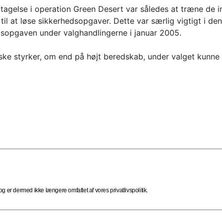
agelse i operation Green Desert var således at træne de ira
d til at løse sikkerhedsopgaver. Dette var særlig vigtigt i de
edsopgaven under valghandlingerne i januar 2005.
ske styrker, om end på højt beredskab, under valget kunne 
 er dermed ikke længere omfattet af vores privatlivspolitik.