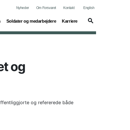
Nyheder
Om Forsvaret
Kontakt
English
(current)
(current)
n
Soldater og medarbejdere
Karriere
et og
fentliggjorte og refererede både