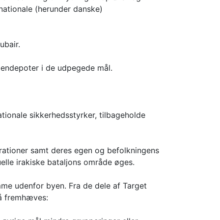
inationale (herunder danske)
ubair.
bendepoter i de udpegede mål.
tionale sikkerhedsstyrker, tilbageholde
perationer samt deres egen og befolkningens
elle irakiske bataljons område øges.
me udenfor byen. Fra de dele af Target
 må fremhæves: