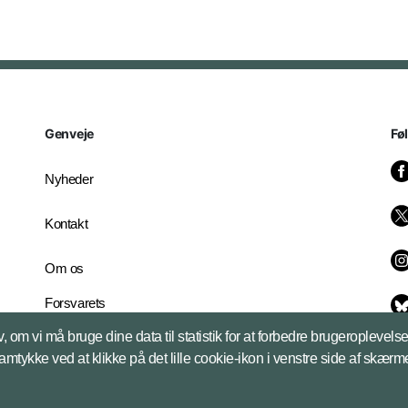
Genveje
Fø
Nyheder
Kontakt
Om os
Forsvarets
Whistleblowerordning
, om vi må bruge dine data til statistik for at forbedre brugeroplevel
English Edition
samtykke ved at klikke på det lille cookie-ikon i venstre side af skærm