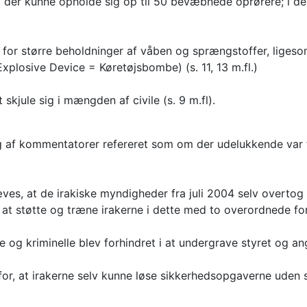
 at der kunne opholde sig op til 50 bevæbnede oprørere; i d
iko for større beholdninger af våben og sprængstoffer, lige
Explosive Device = Køretøjsbombe) (s. 11, 13 m.fl.)
skjule sig i mængden af civile (s. 9 m.fl).
g af kommentatorer refereret som om der udelukkende var fo
ves, at de irakiske myndigheder fra juli 2004 selv overtog 
 at støtte og træne irakerne i dette med to overordnede fo
ere og kriminelle blev forhindret i at undergrave styret og a
or, at irakerne selv kunne løse sikkerhedsopgaverne uden s