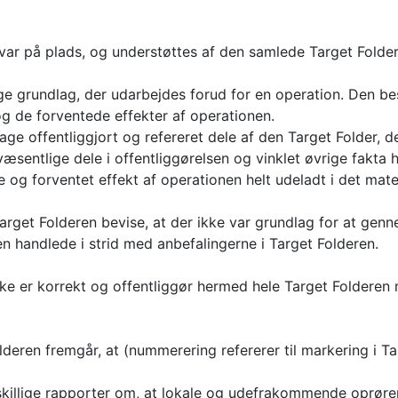
ar på plads, og understøttes af den samlede Target Folder
ge grundlag, der udarbejdes forud for en operation. Den be
og de forventede effekter af operationen.
e offentliggjort og refereret dele af den Target Folder, d
sentlige dele i offentliggørelsen og vinklet øvrige fakta h
og forventet effekt af operationen helt udeladt i det materi
arget Folderen bevise, at der ikke var grundlag for at ge
n handlede i strid med anbefalingerne i Target Folderen.
er korrekt og offentliggør hermed hele Target Folderen m
lderen fremgår, at (nummerering refererer til markering i Ta
illige rapporter om, at lokale og udefrakommende oprørere