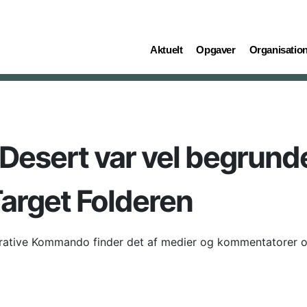
(current)
(current)
(current)
Aktuelt
Opgaver
Organisatio
Desert var vel begrund
Target Folderen
ative Kommando finder det af medier og kommentatorer of