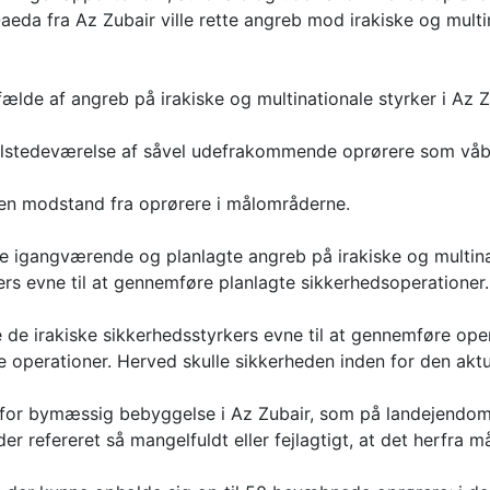
aeda fra Az Zubair ville rette angreb mod irakiske og mult
ælde af angreb på irakiske og multinationale styrker i Az Z
tilstedeværelse af såvel udefrakommende oprørere som vå
en modstand fra oprørere i målområderne.
re igangværende og planlagte angreb på irakiske og multina
ers evne til at gennemføre planlagte sikkerhedsoperationer.
ke de irakiske sikkerhedsstyrkers evne til at gennemføre o
 operationer. Herved skulle sikkerheden inden for den aktu
nfor bymæssig bebyggelse i Az Zubair, som på landejendom
der refereret så mangelfuldt eller fejlagtigt, at det herfra