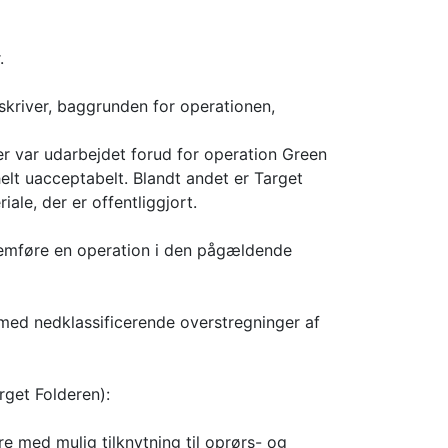
.
skriver, baggrunden for operationen,
er var udarbejdet forud for operation Green
elt uacceptabelt. Blandt andet er Target
ale, der er offentliggjort.
nnemføre en operation i den pågældende
ed nedklassificerende overstregninger af
rget Folderen):
 med mulig tilknytning til oprørs- og