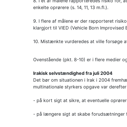
8. I et af målene rapporteredes risiko for,
enkelte oprørere (s. 14, 11, 13 m.fl.).
9. I flere af målene er der rapporteret ris
klargjort til VIED (Vehicle Born Improvised 
10. Mistænkte vurderedes at ville forsøge at 
Ovenstående (pkt. 8-10) er i flere medier o
Irakisk selvstændighed fra juli 2004
Det bør om situationen i Irak i 2004 fremhæ
multinationale styrkers opgave var derefter
- på kort sigt at sikre, at eventuelle oprør
- på længere sigt at skabe forudsætninger f