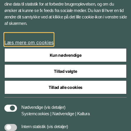
Instagram
dine data til statistik for at forbedre brugeroplevelsen, og om du
ønsker at kunne se fx feeds fra sociale medier. Du kan til hver en tid
ændre dit samtykke ved at klikke på det lille cookie-ikon i venstre side
Bluesky
af skærmen.
LinkedIn
Læs mere om cookies
Kun nødvendige
Tillad valgte
Styrelser og myndigheder under Forsvarsministeriet
Tillad alle cookies
Databeskyttelse og ansvar
Nødvendige
(vis detaljer)
Systemcookies | Nødvendige | Kaltura
Cookiepolitik
Intern statistik
(vis detaljer)