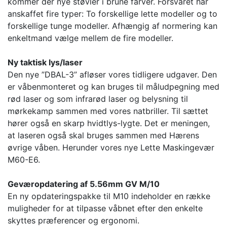
kommer der nye støvler i brune farver. Forsvaret har
anskaffet fire typer: To forskellige lette modeller og to
forskellige tunge modeller. Afhængig af normering kan
enkeltmand vælge mellem de fire modeller.
Ny taktisk lys/laser
Den nye ”DBAL-3” afløser vores tidligere udgaver. Den
er våbenmonteret og kan bruges til måludpegning med
rød laser og som infrarød laser og belysning til
mørkekamp sammen med vores natbriller. Til sættet
hører også en skarp hvidtlys-lygte. Det er meningen,
at laseren også skal bruges sammen med Hærens
øvrige våben. Herunder vores nye Lette Maskingevær
M60-E6.
Geværopdatering af 5.56mm GV M/10
En ny opdateringspakke til M10 indeholder en række
muligheder for at tilpasse våbnet efter den enkelte
skyttes præferencer og ergonomi.