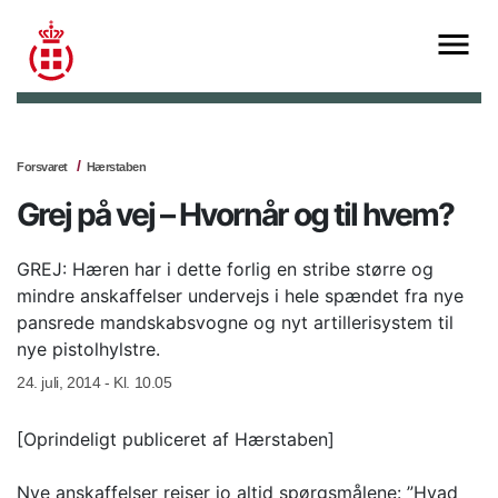
Forsvaret
Hærstaben
Grej på vej – Hvornår og til hvem?
GREJ: Hæren har i dette forlig en stribe større og
mindre anskaffelser undervejs i hele spændet fra nye
pansrede mandskabsvogne og nyt artillerisystem til
nye pistolhylstre.
24. juli, 2014 - Kl. 10.05
[Oprindeligt publiceret af Hærstaben]
Nye anskaffelser rejser jo altid spørgsmålene: ”Hvad