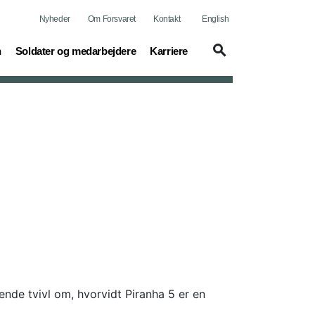
Nyheder
Om Forsvaret
Kontakt
English
(current)
(current)
n
Soldater og medarbejdere
Karriere
nde tvivl om, hvorvidt Piranha 5 er en