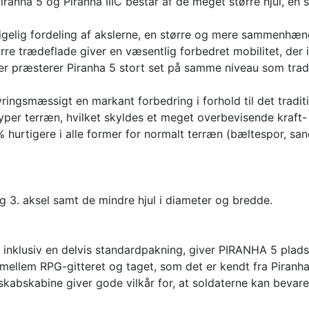
ranha 5 og Piranha IIIC består af de meget større hjul, en s
igelig fordeling af akslerne, en større og mere sammenhæn
re trædeflade giver en væsentlig forbedret mobilitet, der 
Her præsterer Piranha 5 stort set på samme niveau som tradi
ringsmæssigt en markant forbedring i forhold til det traditio
e typer terræn, hvilket skyldes et meget overbevisende kraft
 hurtigere i alle former for normalt terræn (bæltespor, san
g 3. aksel samt de mindre hjul i diameter og bredde.
er inklusiv en delvis standardpakning, giver PIRANHA 5 plads 
ellem RPG-gitteret og taget, som det er kendt fra Piranha 
bskabine giver gode vilkår for, at soldaterne kan bevare 