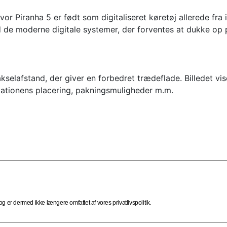
 hvor Piranha 5 er født som digitaliseret køretøj allerede fr
 de moderne digitale systemer, der forventes at dukke op 
kselafstand, der giver en forbedret trædeflade. Billedet vi
tationens placering, pakningsmuligheder m.m.
 er dermed ikke længere omfattet af vores privatlivspolitik.