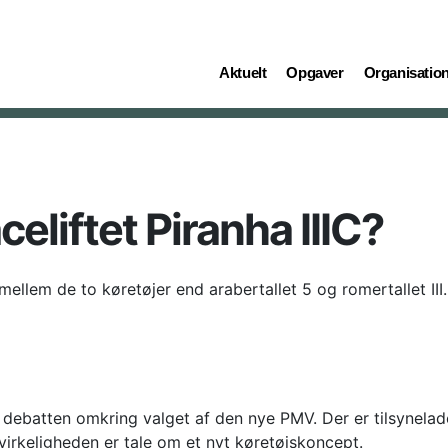
(current)
(current)
(current)
Aktuelt
Opgaver
Organisatio
celiftet Piranha IIIC?
mellem de to køretøjer end arabertallet 5 og romertallet III.
 debatten omkring valget af den nye PMV. Der er tilsynelade
i virkeligheden er tale om et nyt køretøjskoncept.