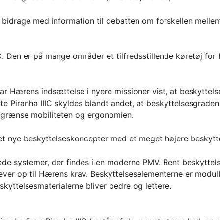
bidrage med information til debatten om forskellen mellem 
IC. Den er på mange områder et tilfredsstillende køretøj fo
 Hærens indsættelse i nyere missioner vist, at beskyttel
tte Piranha IIIC skyldes blandt andet, at beskyttelsesgraden 
 begrænse mobiliteten og ergonomien.
let nye beskyttelseskoncepter med et meget højere beskytt
erede systemer, der findes i en moderne PMV. Rent beskytte
lever op til Hærens krav. Beskyttelseselementerne er modul
eskyttelsesmaterialerne bliver bedre og lettere.