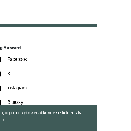
lg Forsvaret
Facebook
X
Instagram
Bluesky
sen, og om du ønsker at kunne se fx feeds fra
LinkedIn
en.