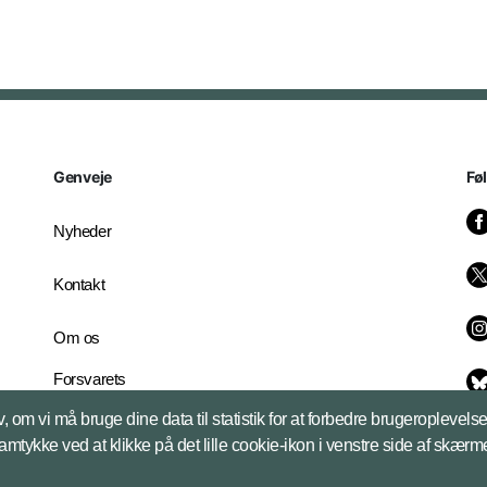
Genveje
Fø
Nyheder
Kontakt
Om os
Forsvarets
Whistleblowerordning
, om vi må bruge dine data til statistik for at forbedre brugeroplevel
English Edition
samtykke ved at klikke på det lille cookie-ikon i venstre side af skærm