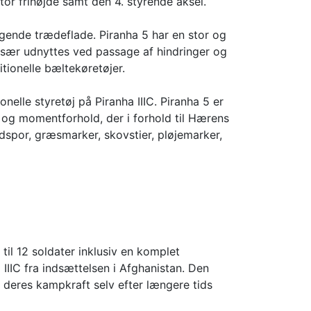
tor frihøjde samt den 4. styrende aksel.
gende trædeflade. Piranha 5 har en stor og
især udnyttes ved passage af hindringer og
tionelle bæltekøretøjer.
nelle styretøj på Piranha IIIC. Piranha 5 er
- og momentforhold, der i forhold til Hærens
dspor, græsmarker, skovstier, pløjemarker,
til 12 soldater inklusiv en komplet
IIIC fra indsættelsen i Afghanistan. Den
deres kampkraft selv efter længere tids