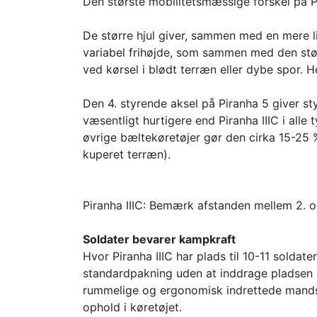
Den største mobilitetsmæssige forskel på Pi
De større hjul giver, sammen med en mere l
variabel frihøjde, som sammen med den stør
ved kørsel i blødt terræn eller dybe spor. 
Den 4. styrende aksel på Piranha 5 giver sty
væsentligt hurtigere end Piranha IIIC i all
øvrige bæltekøretøjer gør den cirka 15-25 %
kuperet terræn).
Piranha IIIC: Bemærk afstanden mellem 2. o
Soldater bevarer kampkraft
Hvor Piranha IIIC har plads til 10-11 soldat
standardpakning uden at inddrage pladsen m
rummelige og ergonomisk indrettede mandska
ophold i køretøjet.