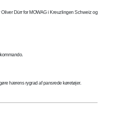
liver Dürr for MOWAG i Kreuzlingen Schweiz og
arskommando.
udgøre hærens rygrad af pansrede køretøjer.