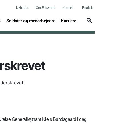
Nyheder
Om Forsvaret
Kontakt
English
(current)
(current)
n
Soldater og medarbejdere
Karriere
rskrevet
derskrevet.
styrelse Generalløjtnant Niels Bundsgaard i dag