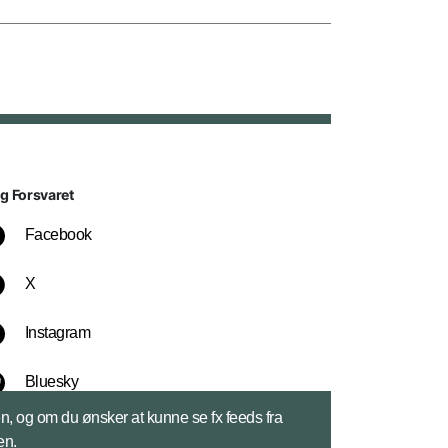
lg Forsvaret
Facebook
X
Instagram
Bluesky
sen, og om du ønsker at kunne se fx feeds fra
LinkedIn
en.