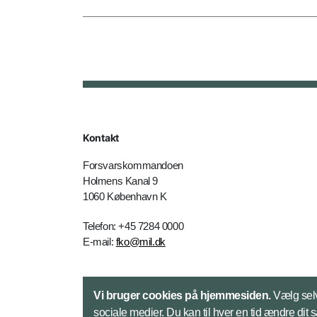
Kontakt
Forsvarskommandoen
Holmens Kanal 9
1060 København K
Telefon: +45 7284 0000
E-mail:
fko@mil.dk
Kontakt
Vi bruger cookies på hjemmesiden.
Vælg selv
sociale medier. Du kan til hver en tid ændre dit 