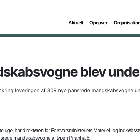
(current)
(current)
(current)
Aktuelt
Opgaver
Organisatio
dskabsvogne blev unde
omkring leveringen af 309 nye pansrede mandskabsvogne un
ste uge, har direktøren for Forsvarsministeriets Materiel- og Indkøbs
pansrede mandskabsvogne af typen Piranha 5.