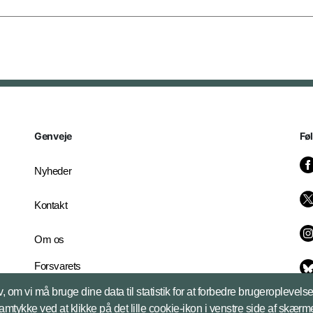
Genveje
Fø
Nyheder
Kontakt
Om os
Forsvarets
Whistleblowerordning
, om vi må bruge dine data til statistik for at forbedre brugeroplevel
English Edition
samtykke ved at klikke på det lille cookie-ikon i venstre side af skærm