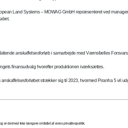
uropean Land Systems – MOWAG GmbH repræsenteret ved manager O
abet.
omfattende anskaffelsesforløb i samarbejde med Værnsfælles Forsv
tingets finansudvalg hvorefter produktionen iværksættes.
 og anskaffelsesforløbet strækker sig til 2023, hvormed Piranha 5 vil 
 er dermed ikke længere omfattet af vores privatlivspolitik.