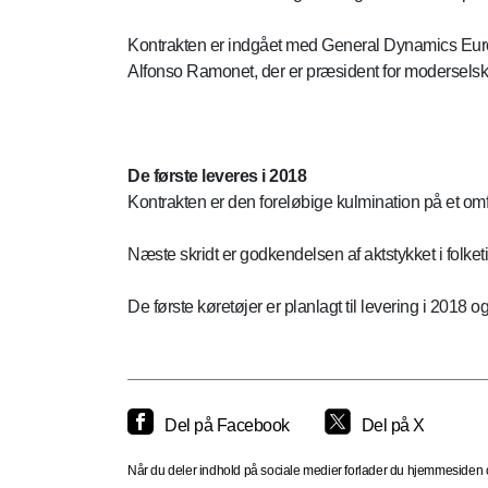
Kontrakten er indgået med General Dynamics E
Alfonso Ramonet, der er præsident for moderselsk
De første leveres i 2018
Kontrakten er den foreløbige kulmination på et 
Næste skridt er godkendelsen af aktstykket i folke
De første køretøjer er planlagt til levering i 2018
Del på Facebook
Del på X
Når du deler indhold på sociale medier forlader du hjemmesiden og