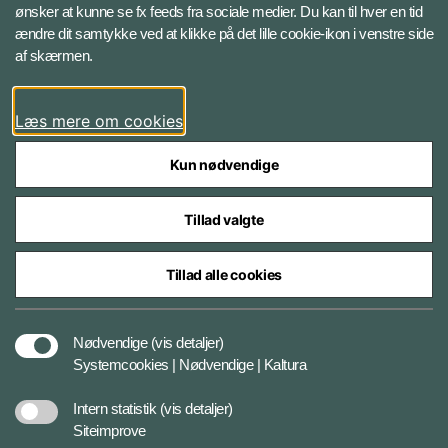
ønsker at kunne se fx feeds fra sociale medier. Du kan til hver en tid
ændre dit samtykke ved at klikke på det lille cookie-ikon i venstre side
Bluesky
af skærmen.
LinkedIn
Læs mere om cookies
Kun nødvendige
Tillad valgte
Styrelser og myndigheder under Forsvarsministeriet
Tillad alle cookies
Databeskyttelse og ansvar
Nødvendige
(vis detaljer)
Systemcookies | Nødvendige | Kaltura
Cookiepolitik
Intern statistik
(vis detaljer)
Siteimprove