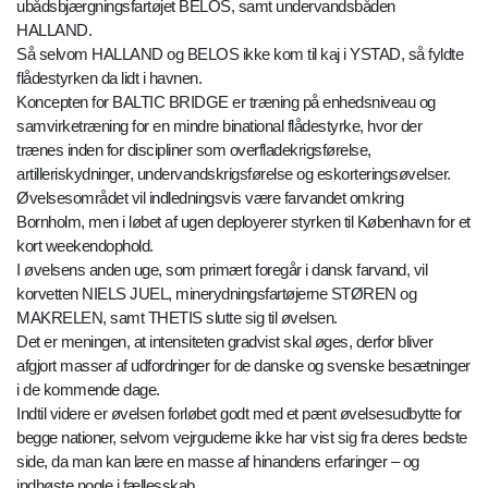
ubådsbjærgningsfartøjet BELOS, samt undervandsbåden
HALLAND.
Så selvom HALLAND og BELOS ikke kom til kaj i YSTAD, så fyldte
flådestyrken da lidt i havnen.
Koncepten for BALTIC BRIDGE er træning på enhedsniveau og
samvirketræning for en mindre binational flådestyrke, hvor der
trænes inden for discipliner som overfladekrigsførelse,
artilleriskydninger, undervandskrigsførelse og eskorteringsøvelser.
Øvelsesområdet vil indledningsvis være farvandet omkring
Bornholm, men i løbet af ugen deployerer styrken til København for et
kort weekendophold.
I øvelsens anden uge, som primært foregår i dansk farvand, vil
korvetten NIELS JUEL, minerydningsfartøjerne STØREN og
MAKRELEN, samt THETIS slutte sig til øvelsen.
Det er meningen, at intensiteten gradvist skal øges, derfor bliver
afgjort masser af udfordringer for de danske og svenske besætninger
i de kommende dage.
Indtil videre er øvelsen forløbet godt med et pænt øvelsesudbytte for
begge nationer, selvom vejrguderne ikke har vist sig fra deres bedste
side, da man kan lære en masse af hinandens erfaringer – og
indhøste nogle i fællesskab.