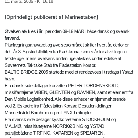
11. marts, 2005 - Kl. 16.18
[Oprindeligt publiceret af Marinestaben]
Øvelsen afvikles i år i perioden 08-18 MAR i både dansk og svensk
farvand.
Planlægningsansvaret og øvelsesområdet skifter hvert år, derfor er
det i år 3. Sjöstridsflottiljen fra Karlskrona, som står for afviklingen i
første uge, mens øvelsens anden uge afvikles under ledelse af
Søværnets Taktiske Stab fra Flådestation Korsør.
BALTIC BRIDGE 2005 startede med et rendezvous i tirsdags i Ystad
havn.
Fra dansk side deltager korvetten PETER TORDENSKIOLD,
missilfartøjerne VIBEN, GLENTEN og RAVNEN, samt et element fra
Den Mobile Logistikenhed. Alle disse enheder er hjemmehørende
ved 2. Eskadre fra Flådestation Korsør. Desuden deltager
Marinedistrikt Bornholm og en LYNX-helikopter.
Fra svensk side deltager kystkorvetterne STOCKHOLM og
MALMØ, missilfartøjerne NORRKØBING og YSTAD,
patruljebådene TIRFING, KAPAREN og SPEJAREN,