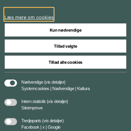
LinkedIn
Læs mere om cookies
Kun nødvendige
Tillad valgte
Styrelser og myndigheder under Forsvarsministeriet
Tillad alle cookies
Databeskyttelse og ansvar
Nødvendige
(vis detaljer)
Systemcookies | Nødvendige | Kaltura
Cookiepolitik
Intern statistik
(vis detaljer)
Siteimprove
Tilgængelighedserklæring
Tredjeparts
(vis detaljer)
Facebook | x | Google