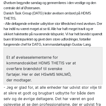
Øvelsen begyndte søndag og gennemføres i den vestlige og den
centrale del af Østersøen.
Danish Task Group (DATG) leder øvelsen ombord på HDMS
THETIS.
- Alle deltagende enheder udtrykker stor tilfredshed med øvelsen. Der
har indtil nu været meget at se til. Alle har haft meget travlt og er
sikkert halvtrætte på nuværende tidspunkt. Vi har helt bevidst spændt
buen til bristepunktet og givet dem store udfordringer, fortæller
fungerende chef for DATG, kommandørkaptajn Gustav Lang.
Et af øvelseselementerne for
kommandoskibet HDMS THETIS var at
overføre brændstof til svenske
fartøjer. Her er det HSwMS MALMÖ,
der modtager.
- Jeg er glad for, at alle enheder har udvist stor vilje til
at sikre et godt og brugbart udbytte for både dem
selv og de øvrige deltagere. Det har været en god
oplevelse at se den professionalisme, der er udvist fra