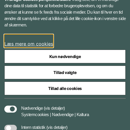
Instagram
dine data til statistik for at forbedre brugeroplevelsen, og om du
ønsker at kunne se fx feeds fra sociale medier. Du kan til hver en tid
ændre dit samtykke ved at klikke på det lille cookie-ikon i venstre side
Bluesky
af skærmen.
LinkedIn
Læs mere om cookies
Kun nødvendige
Tillad valgte
Styrelser og myndigheder under Forsvarsministeriet
Tillad alle cookies
Databeskyttelse og ansvar
Nødvendige
(vis detaljer)
Systemcookies | Nødvendige | Kaltura
Cookiepolitik
Intern statistik
(vis detaljer)