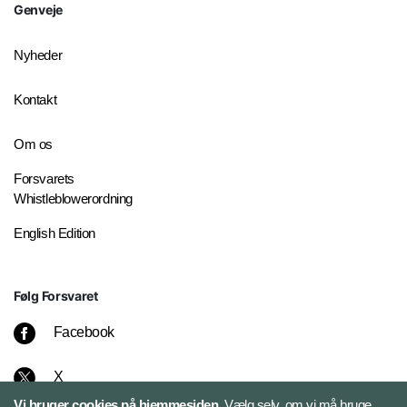
Genveje
Nyheder
Kontakt
Om os
Forsvarets
Whistleblowerordning
English Edition
Følg Forsvaret
Facebook
X
Vi bruger cookies på hjemmesiden.
Vælg selv, om vi må bruge