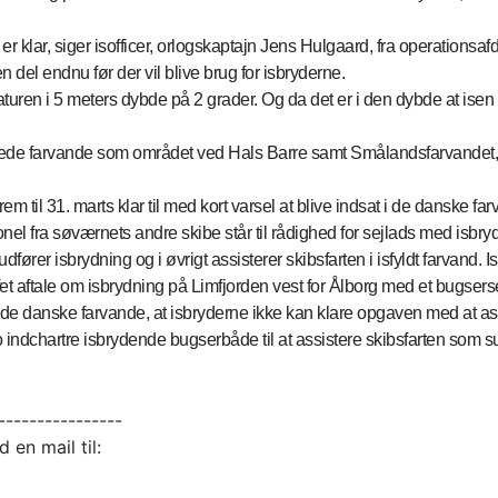
i er klar, siger isofficer, orlogskaptajn Jens Hulgaard, fra operatio
n del endnu før der vil blive brug for isbryderne.
uren i 5 meters dybde på 2 grader. Og da det er i den dybde at isen da
dede farvande som området ved Hals Barre samt Smålandsfarvandet, de
m til 31. marts klar til med kort varsel at blive indsat i de danske far
el fra søværnets andre skibe står til rådighed for sejlads med isbryd
 udfører isbrydning og i øvrigt assisterer skibsfarten i isfyldt farva
tale om isbrydning på Limfjorden vest for Ålborg med et bugsers
 i de danske farvande, at isbryderne ikke kan klare opgaven med at as
dchartre isbrydende bugserbåde til at assistere skibsfarten som sup
----------------
 en mail til: