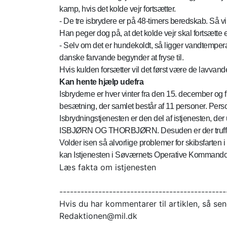
kamp, hvis det kolde vejr fortsætter.
- De tre isbrydere er på 48-timers beredskab. Så v
Han peger dog på, at det kolde vejr skal fortsætte e
- Selv om det er hundekoldt, så ligger vandtemperat
danske farvande begynder at fryse til.
Hvis kulden forsætter vil det først være de lavvan
Kan hente hjælp udefra
Isbryderne er hver vinter fra den 15. december og fre
besætning, der samlet består af 11 personer. Person
Isbrydningstjenesten er den del af istjenesten, der
ISBJØRN OG THORBJØRN. Desuden er der truffet af
Volder isen så alvorlige problemer for skibsfarten
kan Istjenesten i Søværnets Operative Kommando in
Læs fakta om istjenesten
-----------------------------------------------
Hvis du har kommentarer til artiklen, så send
Redaktionen@mil.dk