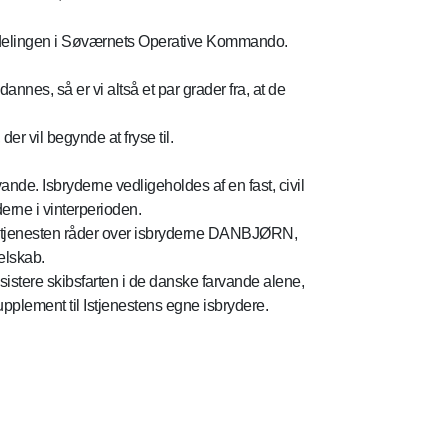
nsafdelingen i Søværnets Operative Kommando.
nnes, så er vi altså et par grader fra, at de
r vil begynde at fryse til.
vande. Isbryderne vedligeholdes af en fast, civil
erne i vinterperioden.
nd. Istjenesten råder over isbryderne DANBJØRN,
elskab.
sistere skibsfarten i de danske farvande alene,
plement til Istjenestens egne isbrydere.