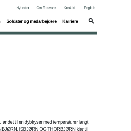
Nyheder
Om Forsvaret
Kontakt
English
(current)
(current)
n
Soldater og medarbejdere
Karriere
andet til en dybfryser med temperaturer langt
ere, DANBJØRN, ISBJØRN OG THORBJØRN klar til