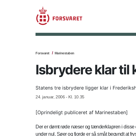
Forsvaret
Marinestaben
Isbrydere klar ti
Statens tre isbrydere ligger klar i Frederiks
24. januar, 2006 - Kl. 10.35
[Oprindeligt publiceret af Marinestaben]
Der er dømt røde næser og tænderklapren i disse d
under nul. Søer og fjorde er så småt begyndt at 