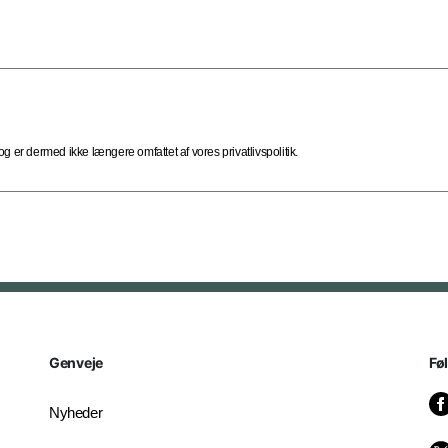
 er dermed ikke længere omfattet af vores privatlivspolitik.
Genveje
Fø
Nyheder