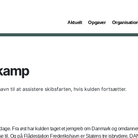
(current)
(current)
(current)
Aktuelt
Opgaver
Organisatio
l kamp
havn til at assistere skibsfarten, hvis kulden fortsætter.
age. Fra øst har kulden taget et jerngreb om Danmark og omdannet l
fryse til. Og på Flådestation Frederikshavn er Statens tre isbryd