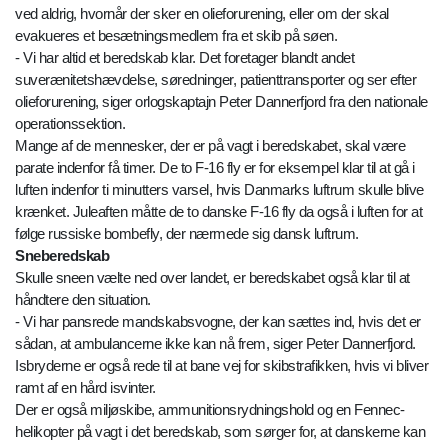
ved aldrig, hvornår der sker en olieforurening, eller om der skal
evakueres et besætningsmedlem fra et skib på søen.
- Vi har altid et beredskab klar. Det foretager blandt andet
suverænitetshævdelse, søredninger, patienttransporter og ser efter
olieforurening, siger orlogskaptajn Peter Dannerfjord fra den nationale
operationssektion.
Mange af de mennesker, der er på vagt i beredskabet, skal være
parate indenfor få timer. De to F-16 fly er for eksempel klar til at gå i
luften indenfor ti minutters varsel, hvis Danmarks luftrum skulle blive
krænket. Juleaften måtte de to danske F-16 fly da også i luften for at
følge russiske bombefly, der nærmede sig dansk luftrum.
Sneberedskab
Skulle sneen vælte ned over landet, er beredskabet også klar til at
håndtere den situation.
- Vi har pansrede mandskabsvogne, der kan sættes ind, hvis det er
sådan, at ambulancerne ikke kan nå frem, siger Peter Dannerfjord.
Isbryderne er også rede til at bane vej for skibstrafikken, hvis vi bliver
ramt af en hård isvinter.
Der er også miljøskibe, ammunitionsrydningshold og en Fennec-
helikopter på vagt i det beredskab, som sørger for, at danskerne kan