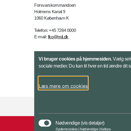
Forsvarskommandoen
Holmens Kanal 9
1060 København K
Telefon: +45 7284 0000
E-mail:
fko@mil.dk
Kontakt
Vi bruger cookies på hjemmesiden.
Vælg selv
sociale medier. Du kan til hver en tid ændre dit 
Læs mere om cookies
Styrelser og myndigheder under Forsvarsmini
Nødvendige
(vis detaljer)
Systemcookies | Nødvendige | Kaltura