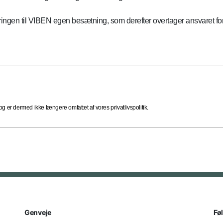
ingen til VIBEN egen besætning, som derefter overtager ansvaret for
 er dermed ikke længere omfattet af vores privatlivspolitik.
Genveje
Fø