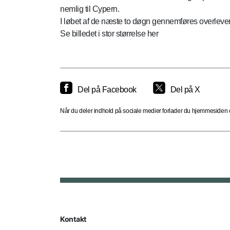
nemlig til Cypern.
I løbet af de næste to døgn gennemføres overlever
Se billedet i stor størrelse her
Del på Facebook
Del på X
Når du deler indhold på sociale medier forlader du hjemmesiden og
Kontakt