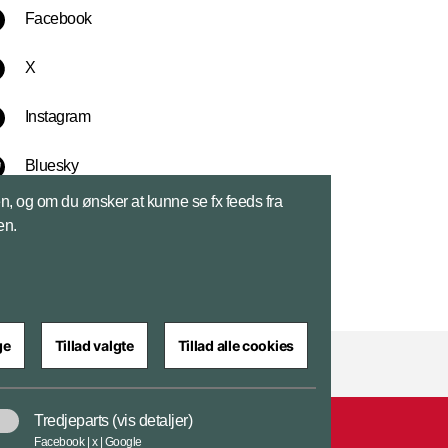
Facebook
X
Instagram
Bluesky
sen, og om du ønsker at kunne se fx feeds fra
LinkedIn
en.
ge
Tillad valgte
Tillad alle cookies
Tredjeparts
(vis detaljer)
ar
Cookiepolitik
Tilgængelighedserklæring
Facebook | x | Google