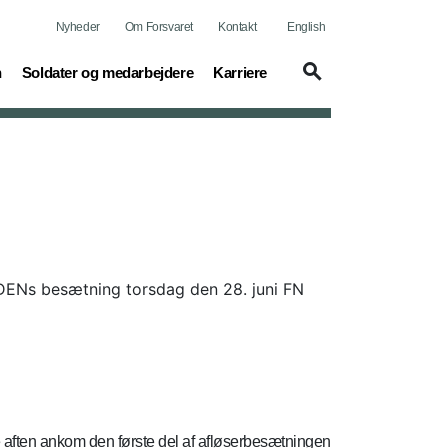
Nyheder
Om Forsvaret
Kontakt
English
(current)
(current)
n
Soldater og medarbejdere
Karriere
DENs besætning torsdag den 28. juni FN
aften ankom den første del af afløserbesætningen