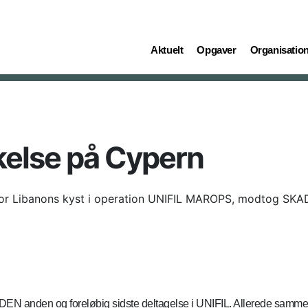
(current)
(current)
(current)
Aktuelt
Opgaver
Organisatio
else på Cypern
 for Libanons kyst i operation UNIFIL MAROPS, modtog SKA
N anden og foreløbig sidste deltagelse i UNIFIL. Allerede samme 