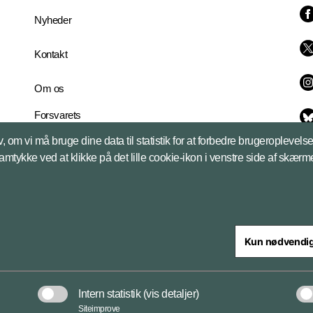
Nyheder
Kontakt
Om os
Forsvarets
Whistleblowerordning
, om vi må bruge dine data til statistik for at forbedre brugeroplevel
English Edition
samtykke ved at klikke på det lille cookie-ikon i venstre side af skærm
Kun nødvendi
steriet
Intern statistik
(vis detaljer)
Databeskyttelse og ansv
Siteimprove