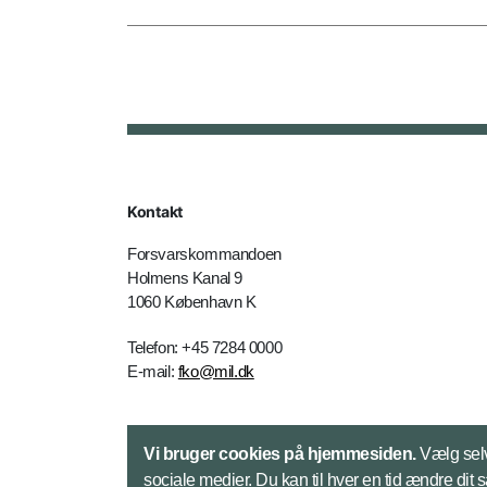
Kontakt
Forsvarskommandoen
Holmens Kanal 9
1060 København K
Telefon: +45 7284 0000
E-mail:
fko@mil.dk
Kontakt
Vi bruger cookies på hjemmesiden.
Vælg selv
sociale medier. Du kan til hver en tid ændre dit 