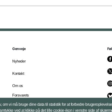
Genveje
Fø
Nyheder
Kontakt
Om os
Forsvarets
Whistleblowerordning
, om vi må bruge dine data til statistik for at forbedre brugeroplevel
English Edition
samtykke ved at klikke på det lille cookie-ikon i venstre side af skærm