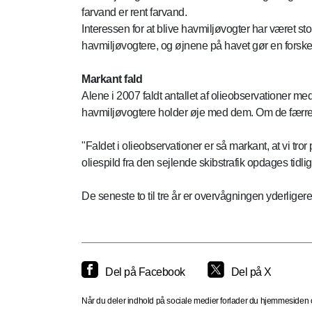
farvand er rent farvand.
Interessen for at blive havmiljøvogter har været s
havmiljøvogtere, og øjnene på havet gør en forske
Markant fald
Alene i 2007 faldt antallet af olieobservationer me
havmiljøvogtere holder øje med dem. Om de færre
"Faldet i olieobservationer er så markant, at vi tro
oliespild fra den sejlende skibstrafik opdages tidl
De seneste to til tre år er overvågningen yderligere 
Del på Facebook
Del på X
Når du deler indhold på sociale medier forlader du hjemmesiden og