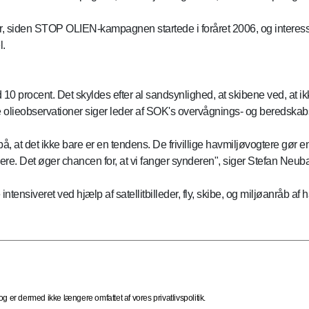
tor, siden STOP OLIEN-kampagnen startede i foråret 2006, og interess
l.
d 10 procent. Det skyldes efter al sandsynlighed, at skibene ved, at 
 olieobservationer siger leder af SOK's overvågnings- og beredsk
r på, at det ikke bare er en tendens. De frivillige havmiljøvogtere gør
igere. Det øger chancen for, at vi fanger synderen", siger Stefan Neub
intensiveret ved hjælp af satellitbilleder, fly, skibe, og miljøanråb af
 er dermed ikke længere omfattet af vores privatlivspolitik.