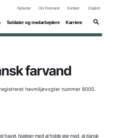
Nyheder
Om Forsvaret
Kontakt
English
(current)
(current)
n
Soldater og medarbejdere
Karriere
ansk farvand
p registreret havmiljøvogter nummer 8000.
d havet, hjælper med at holde øje med, at dansk