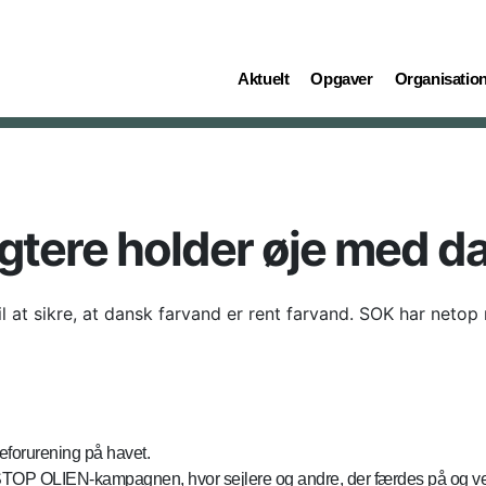
(current)
(current)
(current)
Aktuelt
Opgaver
Organisatio
tere holder øje med d
til at sikre, at dansk farvand er rent farvand. SOK har neto
ieforurening på havet.
 STOP OLIEN-kampagnen, hvor sejlere og andre, der færdes på og ve