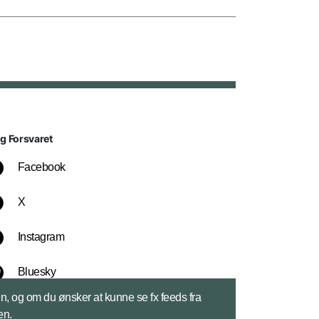
lg Forsvaret
Facebook
X
Instagram
Bluesky
sen, og om du ønsker at kunne se fx feeds fra
LinkedIn
en.