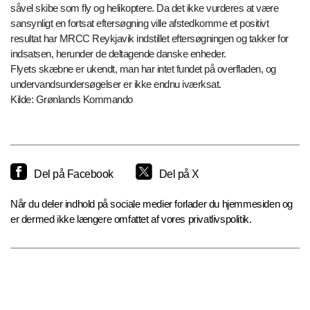
såvel skibe som fly og helikoptere. Da det ikke vurderes at være
sansynligt en fortsat eftersøgning ville afstedkomme et positivt
resultat har MRCC Reykjavik indstillet eftersøgningen og takker for
indsatsen, herunder de deltagende danske enheder.
Flyets skæbne er ukendt, man har intet fundet på overfladen, og
undervandsundersøgelser er ikke endnu iværksat.
Kilde: Grønlands Kommando
Del på Facebook
Del på X
Når du deler indhold på sociale medier forlader du hjemmesiden og
er dermed ikke længere omfattet af vores privatlivspolitik.