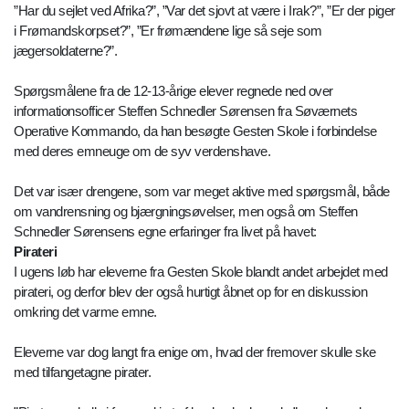
”Har du sejlet ved Afrika?”, ”Var det sjovt at være i Irak?”, ”Er der piger
i Frømandskorpset?”, ”Er frømændene lige så seje som
jægersoldaterne?”.
Spørgsmålene fra de 12-13-årige elever regnede ned over
informationsofficer Steffen Schnedler Sørensen fra Søværnets
Operative Kommando, da han besøgte Gesten Skole i forbindelse
med deres emneuge om de syv verdenshave.
Det var især drengene, som var meget aktive med spørgsmål, både
om vandrensning og bjærgningsøvelser, men også om Steffen
Schnedler Sørensens egne erfaringer fra livet på havet:
Pirateri
I ugens løb har eleverne fra Gesten Skole blandt andet arbejdet med
pirateri, og derfor blev der også hurtigt åbnet op for en diskussion
omkring det varme emne.
Eleverne var dog langt fra enige om, hvad der fremover skulle ske
med tilfangetagne pirater.