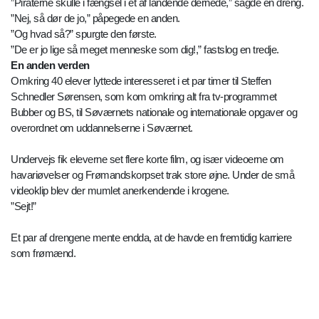
”Piraterne skulle i fængsel i et af landende dernede,” sagde en dreng.
”Nej, så dør de jo,” påpegede en anden.
”Og hvad så?” spurgte den første.
”De er jo lige så meget menneske som dig!,” fastslog en tredje.
En anden verden
Omkring 40 elever lyttede interesseret i et par timer til Steffen
Schnedler Sørensen, som kom omkring alt fra tv-programmet
Bubber og BS, til Søværnets nationale og internationale opgaver og
overordnet om uddannelserne i Søværnet.
Undervejs fik eleverne set flere korte film, og især videoerne om
havariøvelser og Frømandskorpset trak store øjne. Under de små
videoklip blev der mumlet anerkendende i krogene.
”Sejt!”
Et par af drengene mente endda, at de havde en fremtidig karriere
som frømænd.