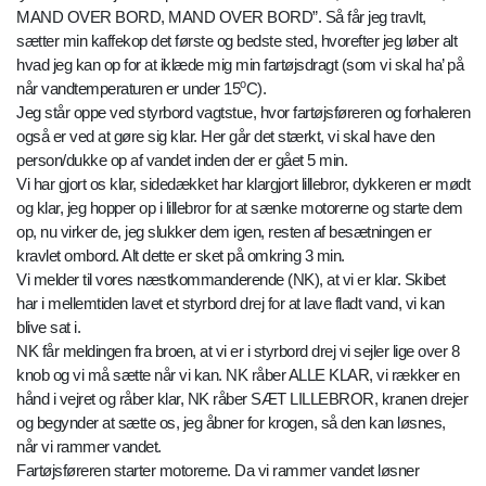
MAND OVER BORD, MAND OVER BORD”. Så får jeg travlt,
sætter min kaffekop det første og bedste sted, hvorefter jeg løber alt
hvad jeg kan op for at iklæde mig min fartøjsdragt (som vi skal ha’ på
o
når vandtemperaturen er under 15
C).
Jeg står oppe ved styrbord vagtstue, hvor fartøjsføreren og forhaleren
også er ved at gøre sig klar. Her går det stærkt, vi skal have den
person/dukke op af vandet inden der er gået 5 min.
Vi har gjort os klar, sidedækket har klargjort lillebror, dykkeren er mødt
og klar, jeg hopper op i lillebror for at sænke motorerne og starte dem
op, nu virker de, jeg slukker dem igen, resten af besætningen er
kravlet ombord. Alt dette er sket på omkring 3 min.
Vi melder til vores næstkommanderende (NK), at vi er klar. Skibet
har i mellemtiden lavet et styrbord drej for at lave fladt vand, vi kan
blive sat i.
NK får meldingen fra broen, at vi er i styrbord drej vi sejler lige over 8
knob og vi må sætte når vi kan. NK råber ALLE KLAR, vi rækker en
hånd i vejret og råber klar, NK råber SÆT LILLEBROR, kranen drejer
og begynder at sætte os, jeg åbner for krogen, så den kan løsnes,
når vi rammer vandet.
Fartøjsføreren starter motorerne. Da vi rammer vandet løsner