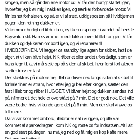
krogen, men så går den ene motor ud. Vi får den hurtigt startet igen,
hvorefter jeg klør mig i nakken igen, og tænker forbandede motor. Vi
får løsnet forhaleren, og så er vi af sted, udkigsposten på Hvidbjørnen
peger i den retning dukken er.
Vi kommer hurtigt ud til dukken, dykkeren springer i vandet på bedste
Baywatch stil. Han svømmer med dukken over til lillebror igen. Vi får
dukken og dykkeren ombord igen, og vi returnerer til
HVIDBJØRNEN. Vi lægger os standby lige agten for skibet, indtil de
siger, at vi kan blive hejst. NK råber et eller andet uforståeligt, som er
hans tegn til, at vi må sejle op på siden af skibet, hvor først forhaleren
sætter trossen fast.
Der slækkes på motorerne, lillebror driver ned langs siden af skibet til
forhalerlinen er stram, hvor efter jeg griber efter krogen, sætter den
fast i lillebror og råber HUGGET. Vi bliver hejst og dukken sendes ind
på infirmeriet, det hele er overstået på 7 min. Det er godt nok. Det ville
være bedre, hvis vi kunde gøre det på 6 min. Men der skal vi øve os
lidt mere.
Da vi var kommet ombord, lillebror er sat i vuggen, og alle var
kommet af sparkedragten, kom NK og roste os for indsatsen. Alt i alt
en god start på dagen, nu må jeg ned og få mig en kop kaffe mere.
Det har jeg fortjent!