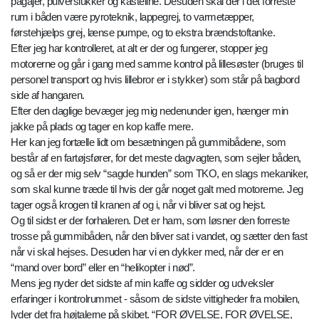
pagajer, pulverslukker og kasteline. Desuden skal der i det forreste
rum i båden være pyroteknik, lappegrej, to varmetæpper,
førstehjælps grej, lænse pumpe, og to ekstra brændstoftanke.
Efter jeg har kontrolleret, at alt er der og fungerer, stopper jeg
motorerne og går i gang med samme kontrol på lillesøster (bruges til
personel transport og hvis lillebror er i stykker) som står på bagbord
side af hangaren.
Efter den daglige bevæger jeg mig nedenunder igen, hænger min
jakke på plads og tager en kop kaffe mere.
Her kan jeg fortælle lidt om besætningen på gummibådene, som
består af en fartøjsfører, for det meste dagvagten, som sejler båden,
og så er der mig selv “sagde hunden” som TKO, en slags mekaniker,
som skal kunne træde til hvis der går noget galt med motorerne. Jeg
tager også krogen til kranen af og i, når vi bliver sat og hejst.
Og til sidst er der forhaleren. Det er ham, som løsner den forreste
trosse på gummibåden, når den bliver sat i vandet, og sætter den fast
når vi skal hejses. Desuden har vi en dykker med, når der er en
“mand over bord” eller en “helikopter i nød”.
Mens jeg nyder det sidste af min kaffe og sidder og udveksler
erfaringer i kontrolrummet - såsom de sidste vittigheder fra mobilen,
lyder det fra højtalerne på skibet. “FOR ØVELSE, FOR ØVELSE,