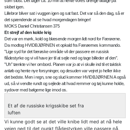
som sidst. Det tager ca. 10 min at hente vores drenge tilbage på
skibet igen.
Lillebror bliver sat i vuggen igen og sat fast. Det var så den dag, så er
det spændende at se hvad morgendagen bringer!
MOKS Daniel Christiansen 375
Et strejf af den kolde krig
Det var en mørk, kold og blæsende morgen lidt nord for Færøerne.
Da modtog HVIDBJØRNEN et opkald fra Færøernes kommando.
”Lige syd for det færøske område vil der passere en russisk
flådestyrke og vi vil have jer til at sejle ned og tage billeder af den”.
”Uh” tænkte vi her ombord. Planen var jo at vi skulle ind til et taktisk
anløb og hente nye forsyninger, og desuden var vejret jo heller ikke
det bedste. Men i regn, sne og slud kommer HVIDBJØRNEN A også
ud, så vi vendte rundt og sejlede alt hvad remmer og tøj kunne holde,
sydover med bølgerne lige imod os.
Et af de russiske krigsskibe set fra
luften
Vi kunne godt se at det ville knibe lidt med at nå hele
vejen ned til det punkt flådestyrken ville passere på.