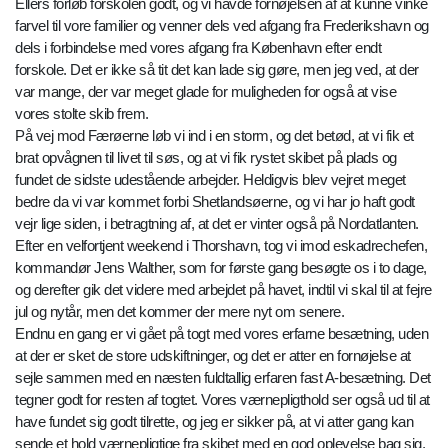
Ellers forløb forskolen godt, og vi havde fornøjelsen af at kunne vinke
farvel til vore familier og venner dels ved afgang fra Frederikshavn og
dels i forbindelse med vores afgang fra København efter endt
forskole. Det er ikke så tit det kan lade sig gøre, men jeg ved, at der
var mange, der var meget glade for muligheden for også at vise
vores stolte skib frem.
På vej mod Færøerne løb vi ind i en storm, og det betød, at vi fik et
brat opvågnen til livet til søs, og at vi fik rystet skibet på plads og
fundet de sidste udestående arbejder. Heldigvis blev vejret meget
bedre da vi var kommet forbi Shetlandsøerne, og vi har jo haft godt
vejr lige siden, i betragtning af, at det er vinter også på Nordatlanten.
Efter en velfortjent weekend i Thorshavn, tog vi imod eskadrechefen,
kommandør Jens Walther, som for første gang besøgte os i to dage,
og derefter gik det videre med arbejdet på havet, indtil vi skal til at fejre
jul og nytår, men det kommer der mere nyt om senere.
Endnu en gang er vi gået på togt med vores erfarne besætning, uden
at der er sket de store udskiftninger, og det er atter en fornøjelse at
sejle sammen med en næsten fuldtallig erfaren fast A-besætning. Det
tegner godt for resten af togtet. Vores værnepligthold ser også ud til at
have fundet sig godt tilrette, og jeg er sikker på, at vi atter gang kan
sende et hold værnepligtige fra skibet med en god oplevelse bag sig,