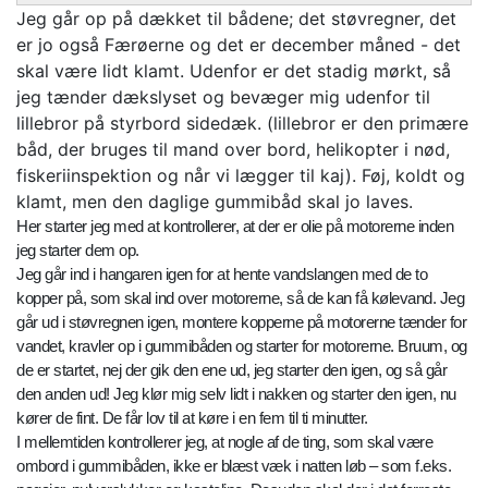
Jeg går op på dækket til bådene; det støvregner, det
er jo også Færøerne og det er december måned - det
skal være lidt klamt. Udenfor er det stadig mørkt, så
jeg tænder dækslyset og bevæger mig udenfor til
lillebror på styrbord sidedæk. (lillebror er den primære
båd, der bruges til mand over bord, helikopter i nød,
fiskeriinspektion og når vi lægger til kaj). Føj, koldt og
klamt, men den daglige gummibåd skal jo laves.
Her starter jeg med at kontrollerer, at der er olie på motorerne inden
jeg starter dem op.
Jeg går ind i hangaren igen for at hente vandslangen med de to
kopper på, som skal ind over motorerne, så de kan få kølevand. Jeg
går ud i støvregnen igen, montere kopperne på motorerne tænder for
vandet, kravler op i gummibåden og starter for motorerne. Bruum, og
de er startet, nej der gik den ene ud, jeg starter den igen, og så går
den anden ud! Jeg klør mig selv lidt i nakken og starter den igen, nu
kører de fint. De får lov til at køre i en fem til ti minutter.
I mellemtiden kontrollerer jeg, at nogle af de ting, som skal være
ombord i gummibåden, ikke er blæst væk i natten løb – som f.eks.