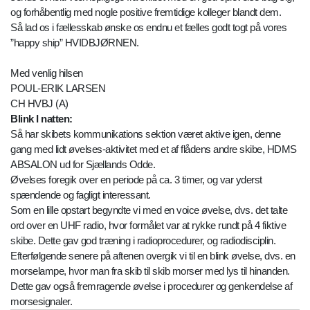
og forhåbentlig med nogle positive fremtidige kolleger blandt dem.
Så lad os i fællesskab ønske os endnu et fælles godt togt på vores
”happy ship” HVIDBJØRNEN.
Med venlig hilsen
POUL-ERIK LARSEN
CH HVBJ (A)
Blink I natten:
Så har skibets kommunikations sektion været aktive igen, denne
gang med lidt øvelses-aktivitet med et af flådens andre skibe, HDMS
ABSALON ud for Sjællands Odde.
Øvelses foregik over en periode på ca. 3 timer, og var yderst
spændende og fagligt interessant.
Som en lille opstart begyndte vi med en voice øvelse, dvs. det talte
ord over en UHF radio, hvor formålet var at rykke rundt på 4 fiktive
skibe. Dette gav god træning i radioprocedurer, og radiodisciplin.
Efterfølgende senere på aftenen overgik vi til en blink øvelse, dvs. en
morselampe, hvor man fra skib til skib morser med lys til hinanden.
Dette gav også fremragende øvelse i procedurer og genkendelse af
morsesignaler.