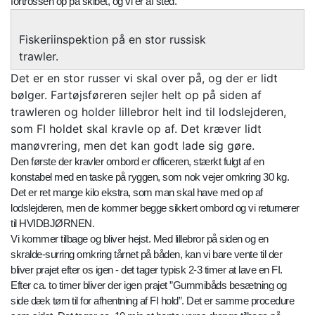
fortrossen op på skibet, og vi er af sted.
Fiskeriinspektion på en stor russisk
trawler.
Det er en stor russer vi skal over på, og der er lidt
bølger. Fartøjsføreren sejler helt op på siden af
trawleren og holder lillebror helt ind til lodslejderen,
som FI holdet skal kravle op af. Det kræver lidt
manøvrering, men det kan godt lade sig gøre.
Den første der kravler ombord er officeren, stærkt fulgt af en
konstabel med en taske på ryggen, som nok vejer omkring 30 kg.
Det er ret mange kilo ekstra, som man skal have med op af
lodslejderen, men de kommer begge sikkert ombord og vi returnerer
til HVIDBJØRNEN.
Vi kommer tilbage og bliver hejst. Med lillebror på siden og en
skralde-surring omkring tårnet på båden, kan vi bare vente til der
bliver prajet efter os igen - det tager typisk 2-3 timer at lave en FI.
Efter ca. to timer bliver der igen prajet ”Gummibåds besætning og
side dæk tørn til for afhentning af FI hold”. Det er samme procedure