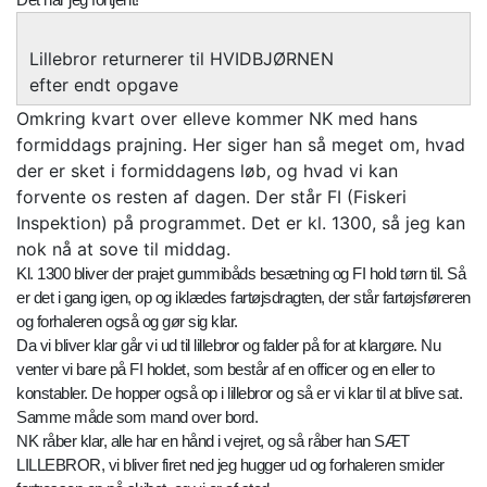
Lillebror returnerer til HVIDBJØRNEN
efter endt opgave
Omkring kvart over elleve kommer NK med hans
formiddags prajning. Her siger han så meget om, hvad
der er sket i formiddagens løb, og hvad vi kan
forvente os resten af dagen. Der står FI (Fiskeri
Inspektion) på programmet. Det er kl. 1300, så jeg kan
nok nå at sove til middag.
Kl. 1300 bliver der prajet gummibåds besætning og FI hold tørn til. Så
er det i gang igen, op og iklædes fartøjsdragten, der står fartøjsføreren
og forhaleren også og gør sig klar.
Da vi bliver klar går vi ud til lillebror og falder på for at klargøre. Nu
venter vi bare på FI holdet, som består af en officer og en eller to
konstabler. De hopper også op i lillebror og så er vi klar til at blive sat.
Samme måde som mand over bord.
NK råber klar, alle har en hånd i vejret, og så råber han SÆT
LILLEBROR, vi bliver firet ned jeg hugger ud og forhaleren smider