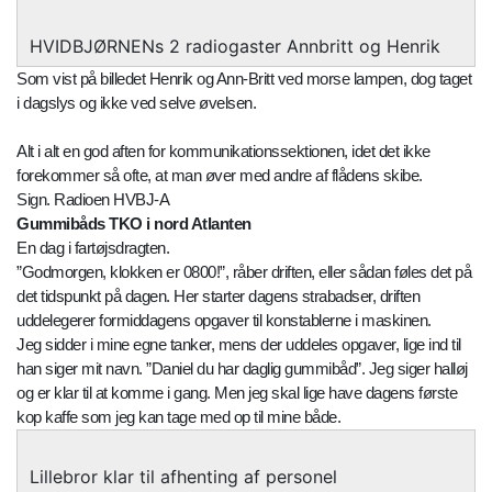
HVIDBJØRNENs 2 radiogaster Annbritt og Henrik
Som vist på billedet Henrik og Ann-Britt ved morse lampen, dog taget
i dagslys og ikke ved selve øvelsen.
Alt i alt en god aften for kommunikationssektionen, idet det ikke
forekommer så ofte, at man øver med andre af flådens skibe.
Sign. Radioen HVBJ-A
Gummibåds TKO i nord Atlanten
En dag i fartøjsdragten.
”Godmorgen, klokken er 0800!”, råber driften, eller sådan føles det på
det tidspunkt på dagen. Her starter dagens strabadser, driften
uddelegerer formiddagens opgaver til konstablerne i maskinen.
Jeg sidder i mine egne tanker, mens der uddeles opgaver, lige ind til
han siger mit navn. ”Daniel du har daglig gummibåd”. Jeg siger halløj
og er klar til at komme i gang. Men jeg skal lige have dagens første
kop kaffe som jeg kan tage med op til mine både.
Lillebror klar til afhenting af personel