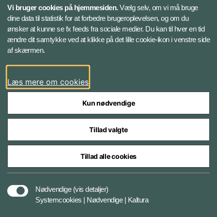
Vi bruger cookies på hjemmesiden.
Vælg selv, om vi må bruge
Instagram
dine data til statistik for at forbedre brugeroplevelsen, og om du
ønsker at kunne se fx feeds fra sociale medier. Du kan til hver en tid
ændre dit samtykke ved at klikke på det lille cookie-ikon i venstre side
Bluesky
af skærmen.
LinkedIn
Læs mere om cookies
Kun nødvendige
Tillad valgte
Styrelser og myndigheder under Forsvarsministeriet
Tillad alle cookies
Databeskyttelse og ansvar
Nødvendige
(vis detaljer)
Systemcookies | Nødvendige | Kaltura
Cookiepolitik