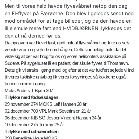
Men til vores held havde flyvevåbnet netop den dag
en FI-flyver på Færøerne. Den blev ligeledes sendt ned
mod området for at tage billeder, og da den havde en
lille smule mere fart end HVIDBJØRNEN, lykkedes det
den at nå derned før os.
Da opgaven var blevet løst, godt nok af flyvevåbnet og ikke os selv,
vendte vi om og sejlede nordpå igen. Dette var heldigt nok, da det
viste sig at der var brug for os og vores helikopters assistance på
Suderø. På sygehuset lå en patient, der skulle flyves til Thorshavn.
Dette gik vi straks i gang med, og efter at det var fuldført sejlede vi ind
til vores taktiske anløb og fik vores forsyninger, så kokkene også
kunne komme i gang.
Moks Anders T Bjørn 307
Tillykke med fødselsdagen.
29 november 274 MOKS Leif Hansen 28 år
02 december 703 VPL Mark Severinsen 21 år
06 december KIB SG Jesper Vincent Hansen 34 år
10 december 275 Tommy 25 år
Tillykke med udnævnelsen.
299 Benedikte Hove MOKS