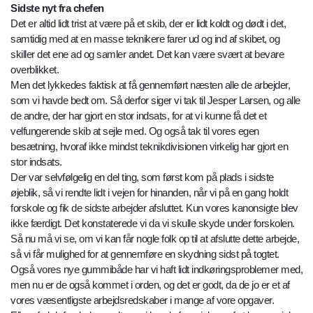
Sidste nyt fra chefen
Det er altid lidt trist at være på et skib, der er lidt koldt og dødt i det,
samtidig med at en masse teknikere farer ud og ind af skibet, og
skiller det ene ad og samler andet. Det kan være svært at bevare
overblikket.
Men det lykkedes faktisk at få gennemført næsten alle de arbejder,
som vi havde bedt om. Så derfor siger vi tak til Jesper Larsen, og alle
de andre, der har gjort en stor indsats, for at vi kunne få det et
velfungerende skib at sejle med. Og også tak til vores egen
besætning, hvoraf ikke mindst teknikdivisionen virkelig har gjort en
stor indsats.
Der var selvfølgelig en del ting, som først kom på plads i sidste
øjeblik, så vi rendte lidt i vejen for hinanden, når vi på en gang holdt
forskole og fik de sidste arbejder afsluttet. Kun vores kanonsigte blev
ikke færdigt. Det konstaterede vi da vi skulle skyde under forskolen.
Så nu må vi se, om vi kan får nogle folk op til at afslutte dette arbejde,
så vi får mulighed for at gennemføre en skydning sidst på togtet.
Også vores nye gummibåde har vi haft lidt indkøringsproblemer med,
men nu er de også kommet i orden, og det er godt, da de jo er et af
vores væsentligste arbejdsredskaber i mange af vore opgaver.